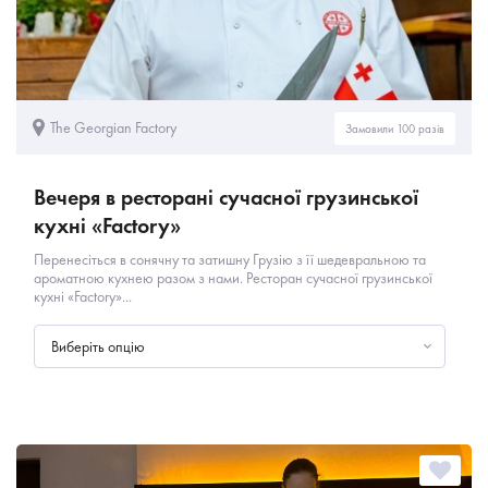
The Georgian Factory
Замовили 100 разів
Вечеря в ресторані сучасної грузинської
кухні «Factory»
Перенесіться в сонячну та затишну Грузію з її шедевральною та
ароматною кухнею разом з нами. Ресторан сучасної грузинської
кухні «Factory»...
Виберіть опцію