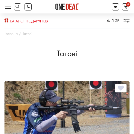
search
0
Products
search
ФІЛЬТР
КАТАЛОГ ПОДАРУНКІВ
Головна
Татові
Татові