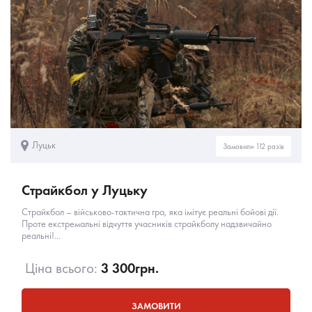
Луцьк
Замовили 112 разів
Страйкбол у Луцьку
Страйкбол – військово-тактична гра, яка імітує реальні бойові дії.
Проте екстремальні відчуття учасників страйкболу надзвичайно
реальні!...
Ціна всього:
3 300
грн.
ЗАМОВИТИ