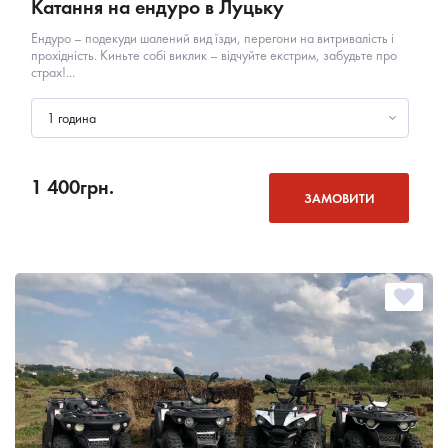
Катання на ендуро в Луцьку
Ендуро – подекуди шалений вид їзди, перегони на витривалість і
прохідність. Киньте собі виклик – відчуйте екстрим, забудьте про
страх!...
1 година
1 400
грн.
ЗАМОВИТИ