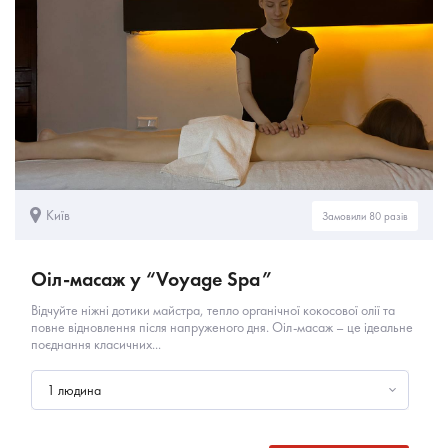
Київ
Замовили 80 разів
Оіл-масаж у “Voyage Spa”
Відчуйте ніжні дотики майстра, тепло органічної кокосової олії та
повне відновлення після напруженого дня. Оіл-масаж – це ідеальне
поєднання класичних...
1 людина