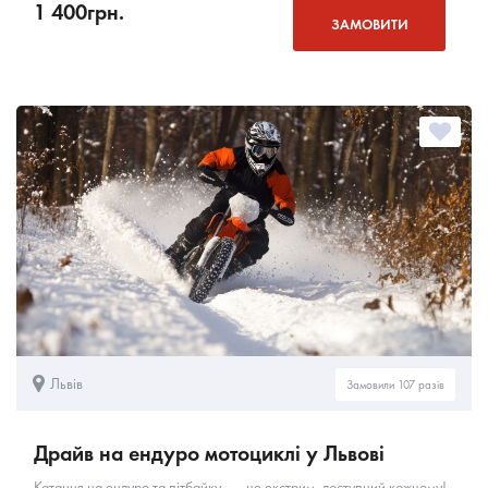
1 400
грн.
ЗАМОВИТИ
Львів
Замовили 107 разів
Драйв на ендуро мотоциклі у Львові
Катання на ендуро та пітбайку — це екстрим, доступний кожному!