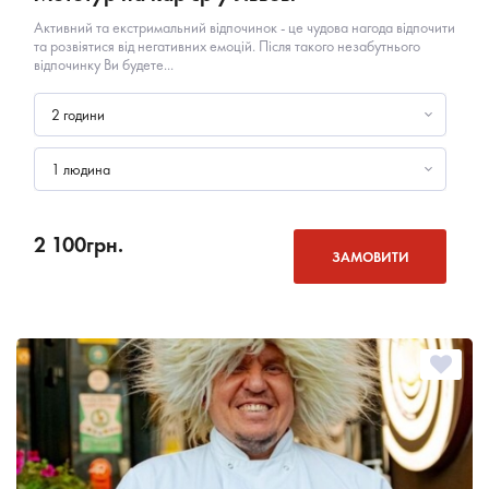
Активний та екстримальний відпочинок - це чудова нагода відпочити
та розвіятися від негативних емоцій. Після такого незабутнього
відпочинку Ви будете...
2 години
1 людина
2 100
грн.
ЗАМОВИТИ