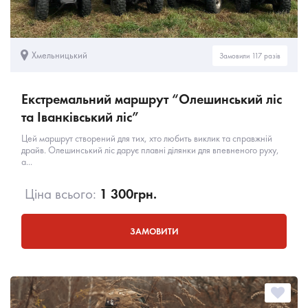
Хмельницький
Замовили 117 разів
Екстремальний маршрут “Олешинський ліс
та Іванківський ліс”
Цей маршрут створений для тих, хто любить виклик та справжній
драйв. Олешинський ліс дарує плавні ділянки для впевненого руху,
а...
Ціна всього:
1 300
грн.
ЗАМОВИТИ