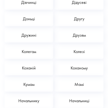
Дівчинці
Дідусеві
Доньці
Другу
Дружині
Друзям
Колегам
Колезі
Коханій
Коханому
Кумам
Мамі
Начальнику
Начальниці