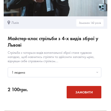
Львів
Замовили 142 разів
Майстер-клас стрільби з 4-х видів зброї у
Львові
Стрільба з чотирьох видів вогнепальної зброї стане чудовою
нагодою, щоб навчитись стріляти та здійснити заповітну мрію,
відчувши себе справжнім стрілком....
1 людина
2 100
грн.
ЗАМОВИТИ