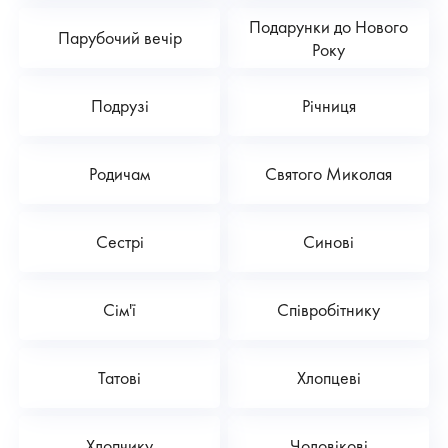
Подарунки до Нового
Парубочий вечір
Року
Подрузі
Річниця
Родичам
Святого Миколая
Сестрі
Синові
Сім'ї
Співробітнику
Татові
Хлопцеві
Хлопчику
Чоловікові