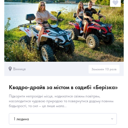
Вінниця
Замовили 113 разів
Квадро-драйв за містом в садибі «Берізка»
Підкорити непрохідні місця, надихатися свіжим повітрям,
насолодитися чудовою природою та повернутися додому повним
бадьорості, та сил – це лише мала...
1 людина