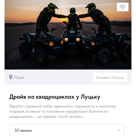
Луцьк
Замовили 143 разів
Драйв на квадроциклах у Луцьку
Відчуйте справжній вибух адреналіну, вирушаючи в захопливу
подорож лісовими та польовими маршрутами! Катання на
квадроциклах – це чудовий спосіб активно...
30 хвилин