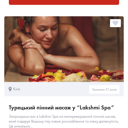
Київ
Замовили 57 разів
Турецький пінний масаж у “Lakshmi Spa”
Запрошуємо вас в Lakshmi Spa на неперевершений пінний масаж,
який подарує Вашому тілу повне розслаблення та ніжну доглянутість.
Ця унікальна...