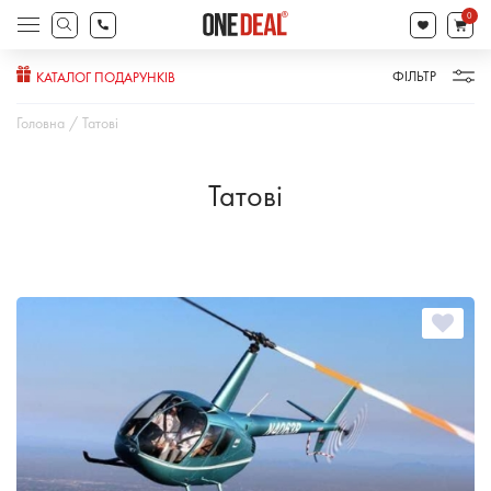
search
0
Products
search
ФІЛЬТР
КАТАЛОГ ПОДАРУНКІВ
Головна
Татові
Татові