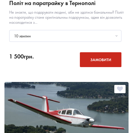
Політ на паратрайку в Тернополі
Не знаєте, що подарувати людині, аби не здатися банальним? Політ
на паратрайку стане оригінальним подарунком, адже він дозволить
насолодитися з...
10 хвилин
1 500
грн.
ЗАМОВИТИ