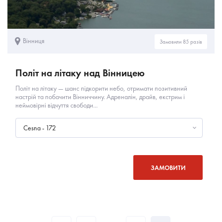
Вінниця
Замовили 85 разів
Політ на літаку над Вінницею
Політ на літаку — шанс підкорити небо, отримати позитивний
настрій та побачити Вінниччину. Адреналін, драйв, екстрим і
неймовірні відчуття свободи...
Cesna - 172
ЗАМОВИТИ