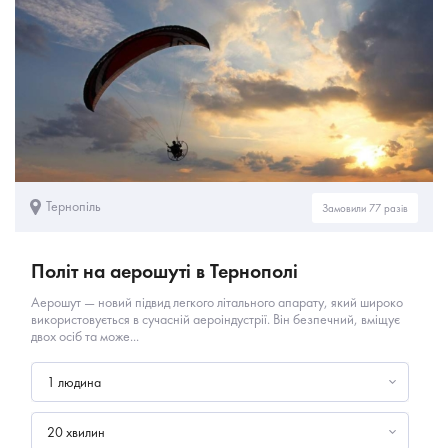
Тернопіль
Замовили 77 разів
Політ на аерошуті в Тернополі
Аерошут — новий підвид легкого літального апарату, який широко
використовується в сучасній аероіндустрії. Він безпечний, вміщує
двох осіб та може...
1 людина
20 хвилин