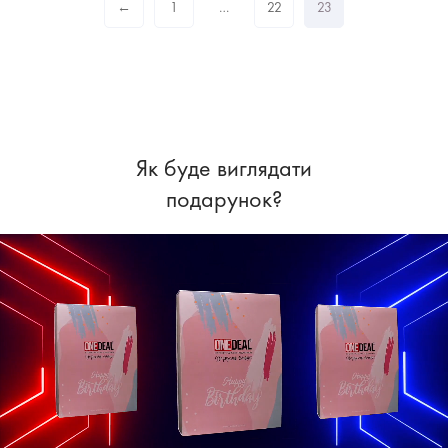
←
1
…
22
23
Як буде виглядати
подарунок?