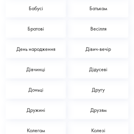
Бабусі
Батькам
Братові
Весілля
День народження
Дівич-вечір
Дівчинці
Дідусеві
Доньці
Другу
Дружині
Друзям
Колегам
Колезі