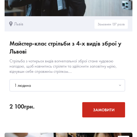
Львів
Замовили 137 разів
Майстер-клас стрільби з 4-х видів зброї у
Львові
Стрільба з чотирьох видів вогнепальної зброї стане чудовою
нагодою, щоб навчитись стріляти та здійснити заповітну мрію,
відчувши себе справжнім стрілком....
1 людина
2 100
грн.
ЗАМОВИТИ