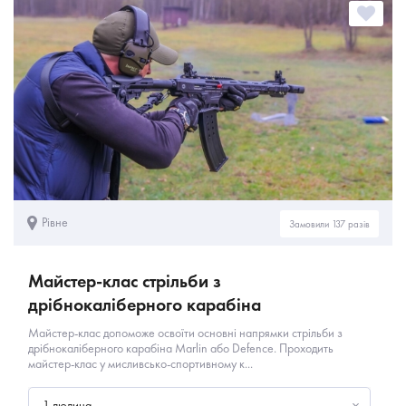
Рівне
Замовили 137 разів
Майстер-клас стрільби з
дрібнокаліберного карабіна
Майстер-клас допоможе освоїти основні напрямки стрільби з
дрібнокаліберного карабіна Marlin або Defence. Проходить
майстер-клас у​ мисливсько-спортивному к...
1 людина