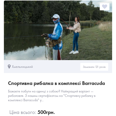
Хмельницький
Замовили 121 разів
Спортивна рибалка в комплексі Barracuda
Бажаєте побути на одинці з собою? Найкращий варіант —
риболовля. З нашим сертифікатом на "Спортивну рибалку в
комплексі Barracuda" у...
Ціна всього:
500
грн.