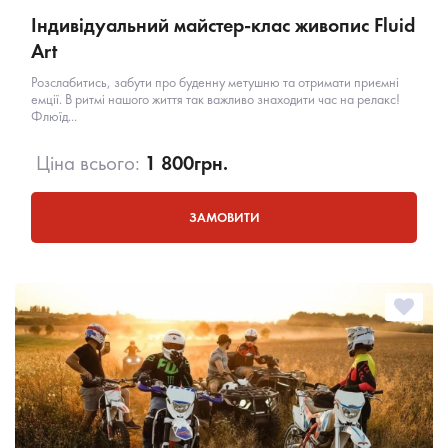
Індивідуальний майстер-клас живопис Fluid
Art
Розслабитись, забути про буденну метушню та отримати приємні
емції. В ритмі нашого життя так важливо знаходити час на релакс!
Флюїд...
Ціна всього:
1 800
грн.
ЗАМОВИТИ