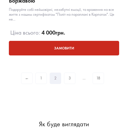
Боржавою
Подаруйте собі неймовірні, незабутні емоції, та враження на все
життя з нашим сертифікатом "Політ на параплані в Карпатах". Це
не...
Ціна всього:
4 000
грн.
ЗАМОВИТИ
←
1
2
3
…
18
Як буде виглядати