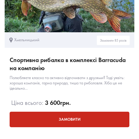
Хмельницький
Замовили 85 разів
Спортивна рибалка в комплексі Barracuda
на компанію
Полюбляєте класно та активно відпочивати з друзями? Тоді уявіть:
хороша компанія, гарна природа, тиша та риболовля. Хіба це не
ідеально...
Ціна всього:
3 600
грн.
ЗАМОВИТИ