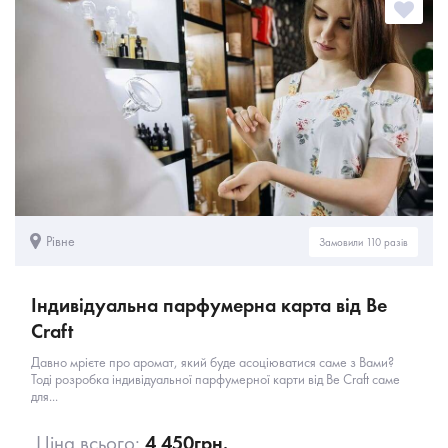
Рівне
Замовили 110 разів
Індивідуальна парфумерна карта від Be
Craft
Давно мрієте про аромат, який буде асоціюватися саме з Вами?
Тоді розробка індивідуальної парфумерної карти від Be Craft саме
для...
Ціна всього:
4 450
грн.