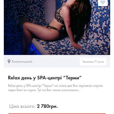
Хмельницький
Замовили 71 разів
Relax день у SPA-центрі “Терми”
Relax день у SPA-центрі "Терми" не стане для Вас черговою парою
годин бані чи сауни. Тут на Вас чекає колосальне...
Ціна всього:
2 780
грн.