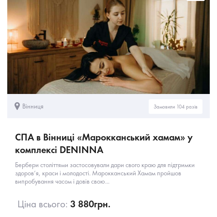
Вінниця
Замовили 104 разів
СПА в Вінниці «Марокканський хамам» у
комплексі DENINNA
Бербери століттями застосовували дари свого краю для підтримки
здоров’я, краси і молодості. Марокканський Хамам пройшов
випробування часом і довів свою...
Ціна всього:
3 880
грн.