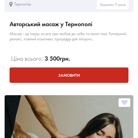
Тернопіль
Замовили 71 разів
Авторський масаж у Тернополі
Масаж - це перш за все про любов до себе та свого тіла. Тотальний
релакс, повний комплекс процедур для ліпшого...
Ціна всього:
3 500
грн.
ЗАМОВИТИ