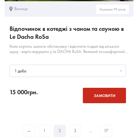
Вінниця
Замовили 99 разів
Відпочинок в котеджі з чаном та сауною в
Le Dacha RoSa
Коли кортить змінити обстановку і відпочити подалі від міського
шуму - варто вирушати у Le DACHA RoSA. Великий та комфортний...
1 доба
15 000
грн.
ЗАМОВИТИ
←
1
2
3
…
17