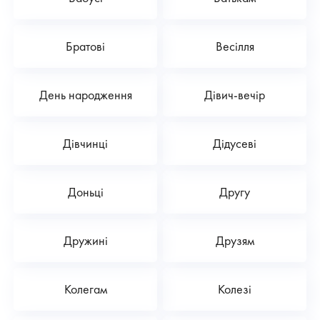
Братові
Весілля
День народження
Дівич-вечір
Дівчинці
Дідусеві
Доньці
Другу
Дружині
Друзям
Колегам
Колезі