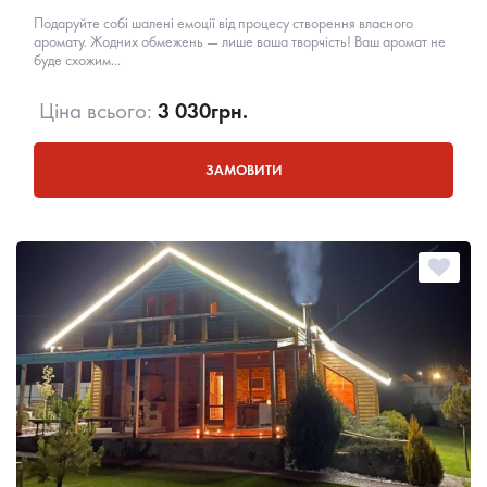
Подаруйте собі шалені емоції від процесу створення власного
аромату. Жодних обмежень — лише ваша творчість! Ваш аромат не
буде схожим...
Ціна всього:
3 030
грн.
ЗАМОВИТИ