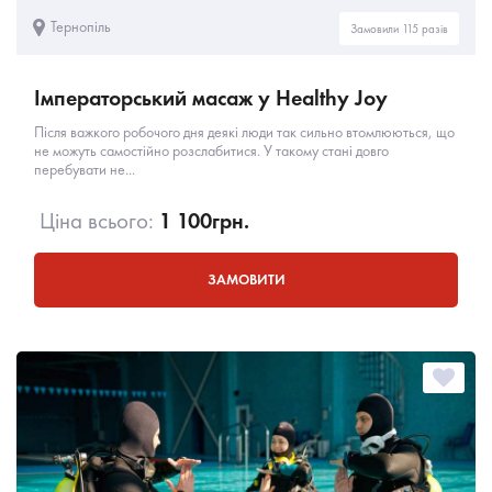
Тернопіль
Замовили 115 разів
Імператорський масаж у Healthy Joy
Після важкого робочого дня деякі люди так сильно втомлюються, що
не можуть самостійно розслабитися. У такому стані довго
перебувати не...
Ціна всього:
1 100
грн.
ЗАМОВИТИ