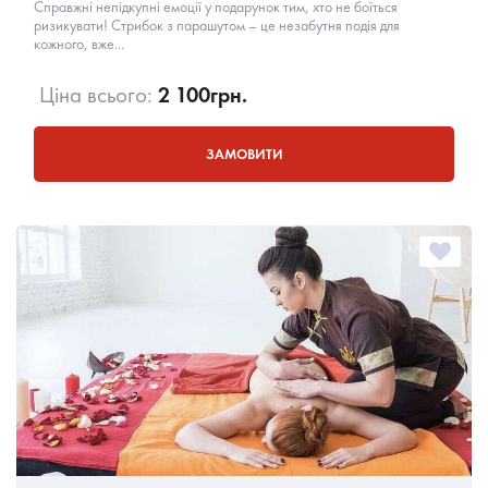
Справжні непідкупні емоції у подарунок тим, хто не боїться
ризикувати! Стрибок з парашутом – це незабутня подія для
кожного, вже...
Ціна всього:
2 100
грн.
ЗАМОВИТИ