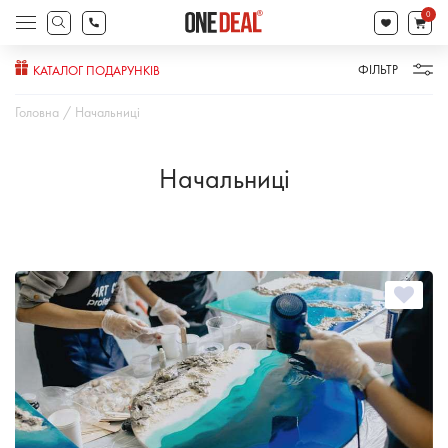
search
0
Products
search
ФІЛЬТР
КАТАЛОГ ПОДАРУНКІВ
Головна
Начальниці
Начальниці