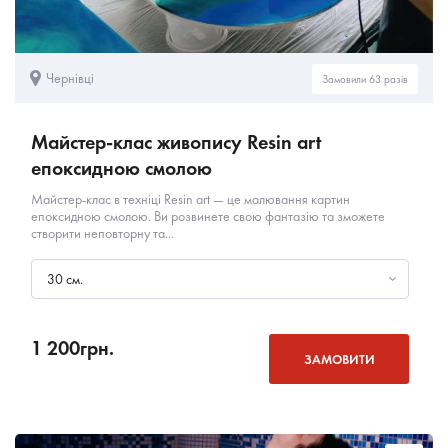
Чернівці
Замовили 63 разів
Майстер-клас живопису Resin art
епоксидною смолою
Майстер-клас в техніці Resin art — це малювання картин
епоксидною смолою. Ви розвинете свою фантазію та зможете
створити неповторну та...
30 см.
1 200
грн.
ЗАМОВИТИ