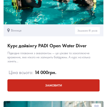
Вінниця
Замовили 81 разів
Курс дайвінгу PADI Open Water Diver
Підводне плавання з аквалангом — це цікаве та захоплююче
враження, яке нікого не залишить байдужим. А курс на кілька
занять...
Ціна всього:
14 000
грн.
ЗАМОВИТИ