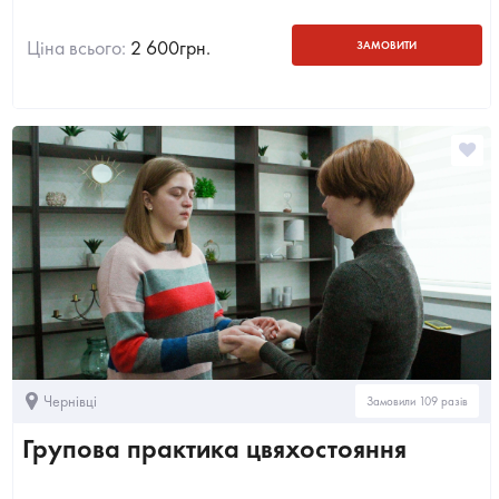
Ціна всього:
2 600
грн.
ЗАМОВИТИ
Чернівці
Замовили 109 разів
Групова практика цвяхостояння