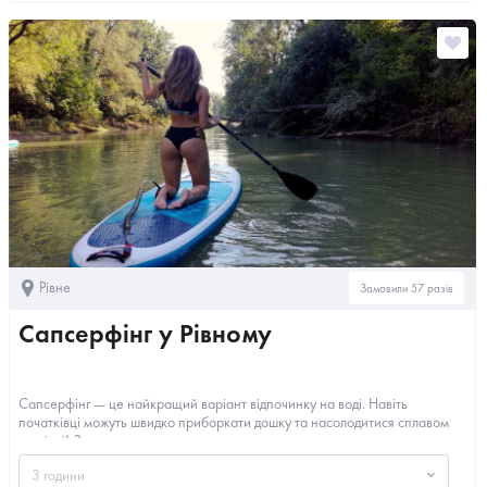
Рівне
Замовили 57 разів
Сапсерфінг у Рівному
Сапсерфінг — це найкращий варіант відпочинку на воді. Навіть
початківці можуть швидко приборкати дошку та насолодитися сплавом
по річці! З...
3 години