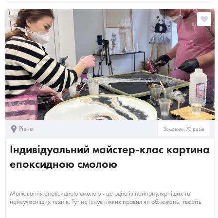
Рівне
Замовили 70 разів
Індивідуальний майстер-клас картина
епоксидною смолою
Малювання епоксидною смолою - це одна із найпопулярніших та
найсучасніших технік. Тут не існує ніяких правил чи обмежень, творіть
так,...