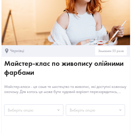
Чернівці
Замовили 55 разів
Майстер-клас по живопису олійними
фарбами
Майстер-класи - це саме те мистецтво та живопис, які доступні кожному
охочому. Для когось це може бути чудовий варіант перезарядитись,...
Виберіть опцію
Виберіть опцію