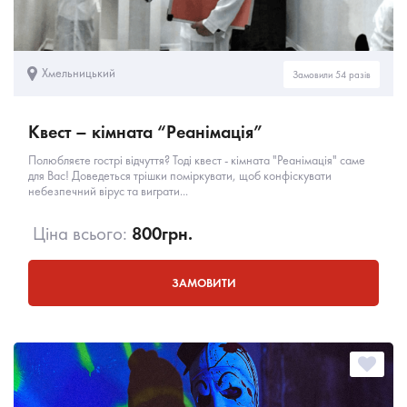
Хмельницький
Замовили 54 разів
Квест – кімната “Реанімація”
Полюбляєте гострі відчуття? Тоді квест - кімната "Реанімація" саме
для Вас! Доведеться трішки поміркувати, щоб конфіскувати
небезпечний вірус та виграти...
Ціна всього:
800
грн.
ЗАМОВИТИ