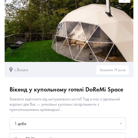
с.Вишка
Замовили 79 разів
Вікенд у купольному готелі DoReMi Space
Бажаєте відпочити від метушливого міста? Тоді в нас є ідеальний
варіант для Вас — унікальні купольні апартаменти з
приголомшливим краєвидом!...
1 доба