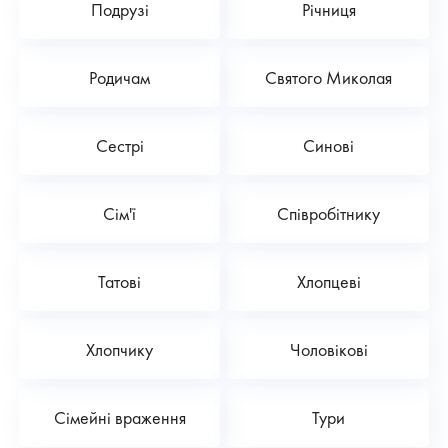
Подрузі
Річниця
Родичам
Святого Миколая
Сестрі
Синові
Сім'ї
Співробітнику
Татові
Хлопцеві
Хлопчику
Чоловікові
Сімейні враження
Тури