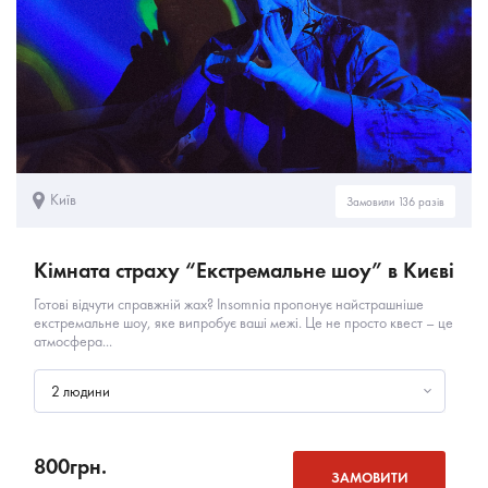
Київ
Замовили 136 разів
Кімната страху “Екстремальне шоу” в Києві
Готові відчути справжній жах? Insomnia пропонує найстрашніше
екстремальне шоу, яке випробує ваші межі. Це не просто квест – це
атмосфера...
2 людини
800
грн.
ЗАМОВИТИ