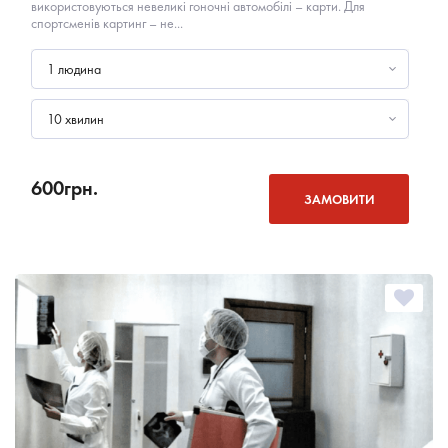
використовуються невеликі гоночні автомобілі – карти. Для
спортсменів картинг – не...
1 людина
10 хвилин
600
грн.
ЗАМОВИТИ