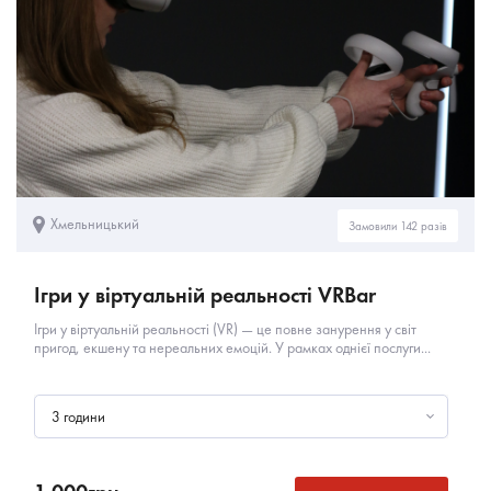
Хмельницький
Замовили 142 разів
Ігри у віртуальній реальності VRBar
Ігри у віртуальній реальності (VR) — це повне занурення у світ
пригод, екшену та нереальних емоцій. У рамках однієї послуги...
3 години