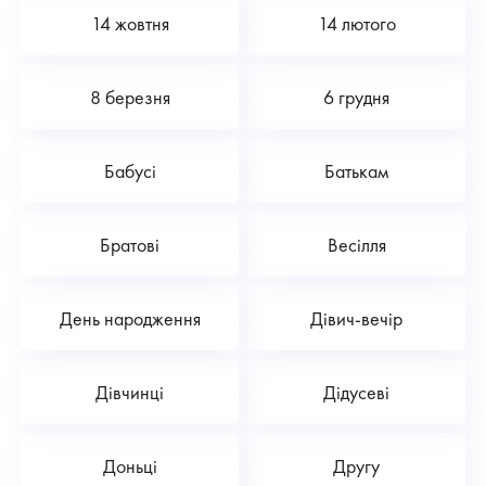
14 жовтня
14 лютого
8 березня
6 грудня
Бабусі
Батькам
Братові
Весілля
День народження
Дівич-вечір
Дівчинці
Дідусеві
Доньці
Другу