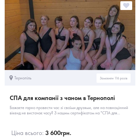
Тернопіль
Замовили 116 разів
СПА для компанії з чаном в Тернополі
Бажаєте гарно провести час зі своїми друзями, але на повноцінний
вікенд не вистачає часу? З нашим сертифікатом на "СПА для...
Ціна всього:
3 600
грн.