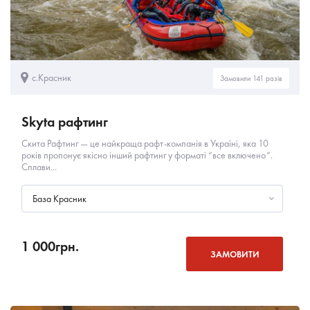
с.Красник
Замовили 141 разів
Skyta рафтинг
Скита Рафтинг — це найкраща рафт-компанія в Україні, яка 10
років пропонує якісно інший рафтинг у форматі “все включено”.
Сплави...
База Красник
1 000
грн.
ЗАМОВИТИ