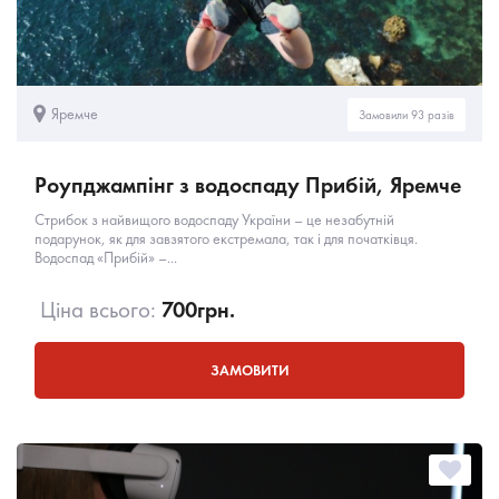
Яремче
Замовили 93 разів
Роупджампінг з водоспаду Прибій, Яремче
Стрибок з найвищого водоспаду України – це незабутній
подарунок, як для завзятого екстремала, так і для початківця.
Водоспад «Прибій» –...
Ціна всього:
700
грн.
ЗАМОВИТИ