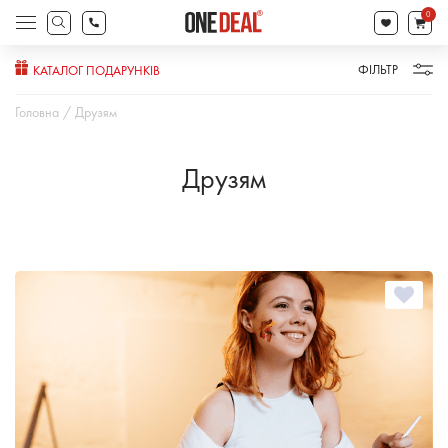
search
0
Products
search
ФІЛЬТР
КАТАЛОГ ПОДАРУНКІВ
Головна
Друзям
Друзям