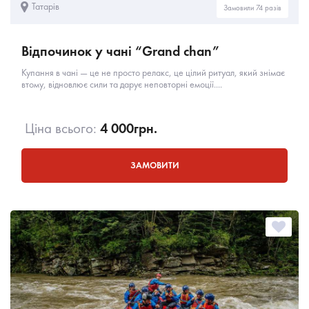
Татарів
Замовили 74 разів
Відпочинок у чані “Grand chan”
Купання в чані — це не просто релакс, це цілий ритуал, який знімає
втому, відновлює сили та дарує неповторні емоції....
Ціна всього:
4 000
грн.
ЗАМОВИТИ