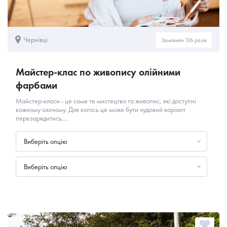
Чернівці
Замовили 136 разів
Майстер-клас по живопису олійними
фарбами
Майстер-класи - це саме те мистецтво та живопис, які доступні
кожному охочому. Для когось це може бути чудовий варіант
перезарядитись,...
Виберіть опцію
Виберіть опцію