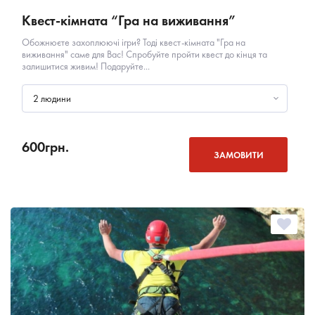
Квест-кімната “Гра на виживання”
Обожнюєте захоплюючі ігри? Тоді квест-кімната "Гра на
виживання" саме для Вас! Спробуйте пройти квест до кінця та
залишитися живим! Подаруйте...
2 людини
600
грн.
ЗАМОВИТИ