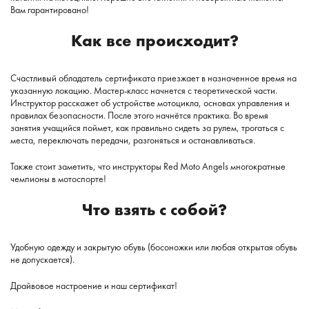
Вам гарантировано!
Как все происходит?
Счастливый обладатель сертификата приезжает в назначенное время на
указанную локацию. Мастер-класс начнется с теоретической части.
Инструктор расскажет об устройстве мотоцикла, основах управления и
правилах безопасности. После этого начнётся практика. Во время
занятия учащийся поймет, как правильно сидеть за рулем, трогаться с
места, переключать передачи, разгоняться и останавливаться.
Также стоит заметить, что инструкторы Red Moto Angels многократные
чемпионы в мотоспорте!
Что взять с собой?
Удобную одежду и закрытую обувь (босоножки или любая открытая обувь
не допускается).
Драйвовое настроение и наш сертификат!