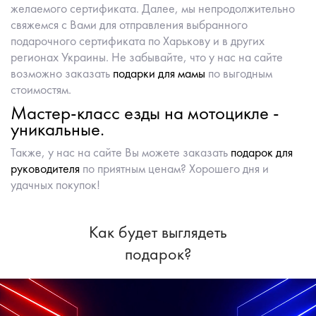
желаемого сертификата. Далее, мы непродолжительно
свяжемся с Вами для отправления выбранного
подарочного сертификата по Харькову и в других
регионах Украины. Не забывайте, что у нас на сайте
возможно заказать
подарки для мамы
по выгодным
стоимостям.
Мастер-класс езды на мотоцикле -
уникальные.
Также, у нас на сайте Вы можете заказать
подарок для
руководителя
по приятным ценам? Хорошего дня и
удачных покупок!
Как будет выглядеть
подарок?