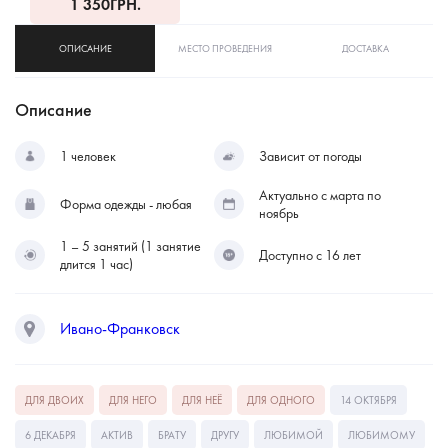
1 350
ГРН.
ОПИСАНИЕ
МЕСТО ПРОВЕДЕНИЯ
ДОСТАВКА
Описание
1 человек
Зависит от погоды
Актуально с марта по
Форма одежды - любая
ноябрь
1 – 5 занятий (1 занятие
Доступно с 16 лет
длится 1 час)
Ивано-Франковск
ДЛЯ ДВОИХ
ДЛЯ НЕГО
ДЛЯ НЕЁ
ДЛЯ ОДНОГО
14 ОКТЯБРЯ
6 ДЕКАБРЯ
АКТИВ
БРАТУ
ДРУГУ
ЛЮБИМОЙ
ЛЮБИМОМУ