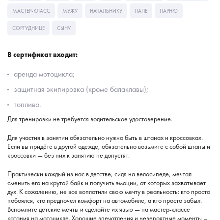
МАСТЕР-КЛАСС
МУЖУ
НАЧАЛЬНИКУ
ПАПЕ
ПАРНЮ
СОРТУДНИЦЕ
СЫНУ
В сертификат входит:
аренда мотоцикла;
защитная экипировка (кроме балаклавы);
топливо.
Для тренировки не требуется водительское удостоверение.
Для участия в занятии обязательно нужно быть в штанах и кроссовках.
Если вы придёте в другой одежде, обязательно возьмите с собой штаны и
кроссовки — без них к занятию не допустят.
Практически каждый из нас в детстве, сидя на велосипеде, мечтал
сменить его на крутой байк и получить эмоции, от которых захватывает
дух. К сожалению, не все воплотили свою мечту в реальность: кто просто
побоялся, кто предпочел комфорт на автомобиле, а кто просто забыл.
Вспомните детские мечты и сделайте их явью — на мастер-классе
катания на мотоцикле. Хорошие впечатления и невероятные моменты –