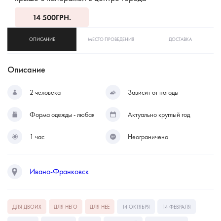
14 500
ГРН.
ОПИСАНИЕ
МЕСТО ПРОВЕДЕНИЯ
ДОСТАВКА
Описание
2 человека
Зависит от погоды
Форма одежды - любая
Актуально круглый год
1 час
Неограничено
Ивано-Франковск
ДЛЯ ДВОИХ
ДЛЯ НЕГО
ДЛЯ НЕЁ
14 ОКТЯБРЯ
14 ФЕВРАЛЯ