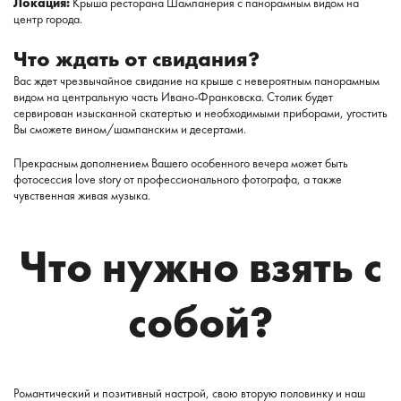
Локация:
Крыша ресторана Шампанерия с панорамным видом на
центр города.
Что ждать от свидания?
Вас ждет чрезвычайное свидание на крыше с невероятным панорамным
видом на центральную часть Ивано-Франковска. Столик будет
сервирован изысканной скатертью и необходимыми приборами, угостить
Вы сможете вином/шампанским и десертами.
Прекрасным дополнением Вашего особенного вечера может быть
фотосессия love story от профессионального фотографа, а также
чувственная живая музыка.
Что нужно взять с
собой?
Романтический и позитивный настрой, свою вторую половинку и наш