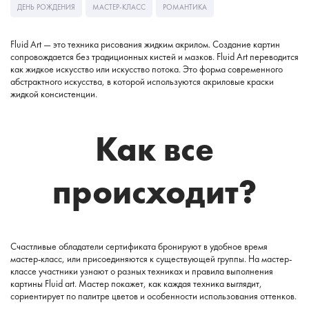
ДЕНЬ РОЖДЕНИЯ
МАСТЕР-КЛАСС
РОМАНТИКА
Fluid Art — это техника рисования жидким акрилом. Создание картин
сопровождается без традиционных кистей и мазков. Fluid Art переводится
как жидкое искусство или искусство потока. Это форма современного
абстрактного искусства, в которой используются акриловые краски
жидкой консистенции.
Как все
происходит?
Счастливые обладатели сертификата бронируют в удобное время
мастер-класс, или присоединяются к существующей группы. На мастер-
классе участники узнают о разных техниках и правила выполнения
картины Fluid art. Мастер покажет, как каждая техника выглядит,
сориентирует по палитре цветов и особенности использования оттенков.