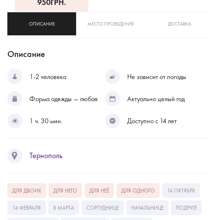
950
ГРН.
ОПИСАНИЕ
МЕСТО ПРОВЕДЕНИЯ
ДОСТАВКА
Описание
1-2 человека
Не зависит от погоды
Форма одежды — любая
Актуально целый год
1 ч. 30 мин.
Доступно с 14 лет
Тернополь
ДЛЯ ДВОИХ
ДЛЯ НЕГО
ДЛЯ НЕЁ
ДЛЯ ОДНОГО
14 ОКТЯБРЯ
14 ФЕВРАЛЯ
8 МАРТА
СОРТУДНИЦЕ
НАЧАЛЬНИЦЕ
ПОДРУГЕ