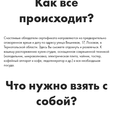
Как все
происходит?
Счастливые обладатели сертификата направляются на предварительно
оговоренное время и дату по адресу улица Вишневая, 17, Лозовая, в
Тернопольской области. Здесь Вы сможете отдохнуть и развлечься. К
вашему распоряжению кухня-студия, оснащенная современной техникой
(холодильник, микроволновка, электрическая плита, чайник, тостер,
кофейный аппарат и кофе, ледогенератор и др.) и вся необходимая
посуда.
Что нужно взять с
собой?