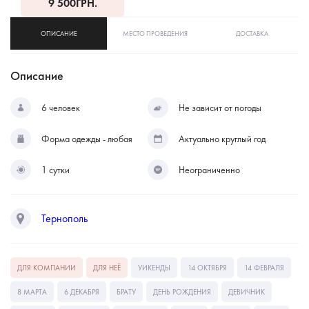
9 500
ГРН.
ОПИСАНИЕ
МЕСТО ПРОВЕДЕНИЯ
ДОСТАВКА
Описание
6 человек
Не зависит от погоды
Форма одежды - любая
Актуально круглый год
1 сутки
Неограниченно
Тернополь
ДЛЯ КОМПАНИИ
ДЛЯ НЕЁ
УИКЕНДЫ
14 ОКТЯБРЯ
14 ФЕВРАЛЯ
8 МАРТА
6 ДЕКАБРЯ
БРАТУ
ДЕНЬ РОЖДЕНИЯ
ДЕВИЧНИК