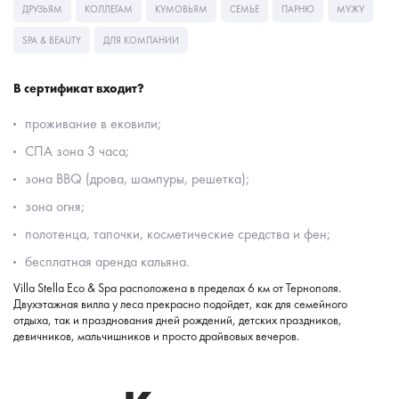
ДРУЗЬЯМ
КОЛЛЕГАМ
КУМОВЬЯМ
СЕМЬЕ
ПАРНЮ
МУЖУ
SPA & BEAUTY
ДЛЯ КОМПАНИИ
В сертификат входит?
проживание в ековили;
СПА зона 3 часа;
зона BBQ (дрова, шампуры, решетка);
зона огня;
полотенца, тапочки, косметические средства и фен;
бесплатная аренда кальяна.
Villa Stella Eco & Spa расположена в пределах 6 км от Тернополя.
Двухэтажная вилла у леса прекрасно подойдет, как для семейного
отдыха, так и празднования дней рождений, детских праздников,
девичников, мальчишников и просто драйвовых вечеров.