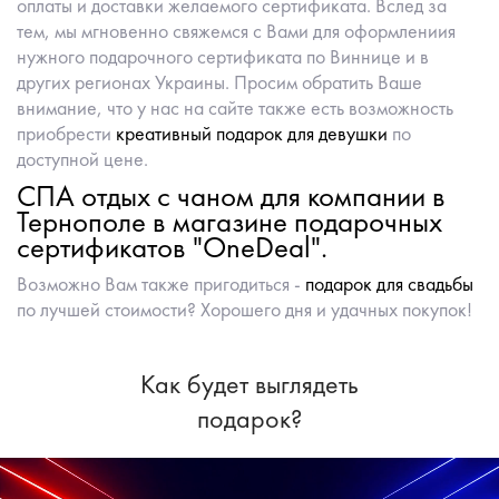
оплаты и доставки желаемого сертификата. Вслед за
тем, мы мгновенно свяжемся с Вами для оформлениия
нужного подарочного сертификата по Виннице и в
других регионах Украины. Просим обратить Ваше
внимание, что у нас на сайте также есть возможность
приобрести
креативный подарок для девушки
по
доступной цене.
СПА отдых с чаном для компании в
Тернополе в магазине подарочных
сертификатов "OneDeal".
Возможно Вам также пригодиться -
подарок для свадьбы
по лучшей стоимости? Хорошего дня и удачных покупок!
Как будет выглядеть
подарок?