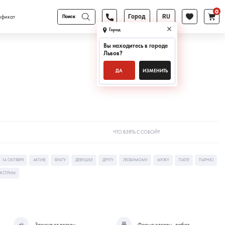
0
Поиск
ификат
Город
RU
товаров
Город
Вы находитесь в городе
Львов
?
ДА
ИЗМЕНИТЬ
ЧТО ВЗЯТЬ С СОБОЙ?
14 ОКТЯБРЯ
АКТИВ
БРАТУ
ДЕВУШКЕ
ДРУГУ
ЛЮБИМОМУ
МУЖУ
ПАПЕ
ПАРНЮ
КСТРИМ
Зависит от погоды
Форма одежды - любая