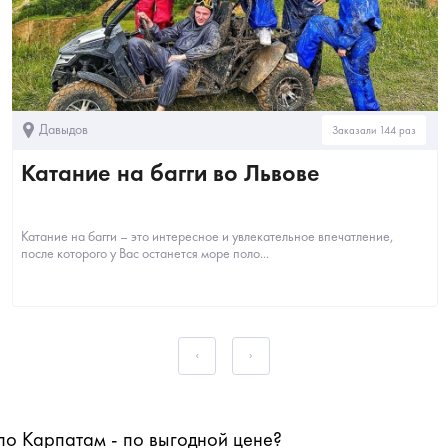
Давыдов
Заказали 144 раз
Катание на багги во Львове
Катание на багги – это интересное и увлекательное впечатление,
после которого у Вас останется море поло...
по Карпатам - по выгодной цене?