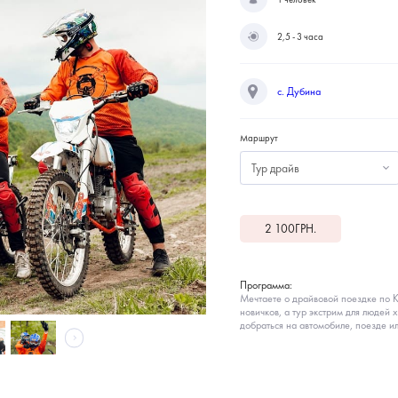
2,5 - 3 часа
с. Дубина
Маршрут
Тур драйв
2 100
ГРН.
Программа:
Мечтаете о драйвовой поездке по 
новичков, а тур экстрим для людей 
добраться на автомобиле, поезде и