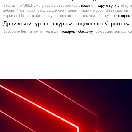
В магазине ONEDEAL, у Вас есть возможность
подарки подруге купить
по лучш
добавляйте в корзину желаемый сертификат и укажите удобный тип доставк
Украине. Не забывайте, что у нас на сайте есть возможность купить
подарок 
Драйвовый тур на эндуро мотоцикле по Карпатам 
Возможно Вам также пригодиться -
подарок любимому
по хорошим ценам? Уда