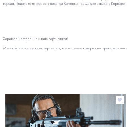
города. Недалеко от нас есть водопад Каменка, где можно отведать Карпатск
Хорошее настроение и наш сертификат!
Мы выбираем надежных партнеров, впечатление которых мы проверили личн