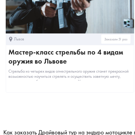
Львов
Заказали 51 раз
Мастер-класс стрельбы по 4 видам
оружия во Львове
Стрельба из четырех видов огнестрельного оружия станет прекрасной
возможностью научиться стрелять и осуществить заветную мечту,
почувствовав себя настоящим стрелком. У...
Как заказать Драйвовый тур на эндуро мотоцикле 