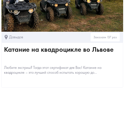
Давыдов
Заказали 137 раз
Катание на квадроцикле во Львове
Любите экстрим? Тогда этот сертификат для Вас! Катание на
квадроцикле – это лучший способ испытать хорошую до...