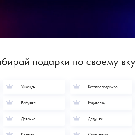
бирай подарки по своему вк
Уикенды
Каталог подарков
Бабушке
Родителям
Девочке
Дедушке
Коллегам
Сортуднице