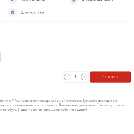
Доступно с 16 лет
-
+
В КОРЗИНУ
Карпатам? Мы предлагаем маршруты разной сложности. Тур драйв подходит для
хотя бы с минимальным опытом катания. Локация находится около Львова, куда легко
ли автобусе. Подарите исполнение мечты себе или родным!