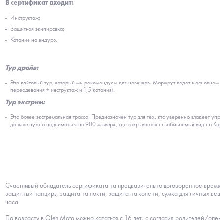
В сертификат входит:
Инструктаж;
Защитная экипировка;
Катание на эндуро.
Тур драйв:
Это лайтовый тур, который мы рекомендуем для новичков. Маршрут ведет в основном р
переодевания + инструктаж и 1,5 катания).
Тур экстрим:
Это более экстремальная трасса. Предназначен тур для тех, кто уверенно владеет уп
дальше нужно подниматься на 900 м вверх, где открывается незабываемый вид на Карп
Счастливый обладатель сертификата на предварительно договоренное время и
защитный панцирь, защита на локти, защита на колени, сумка для личных вещ
часа.
По возрасту в Olen Moto можно кататься с 16 лет, с согласия родителей/оп