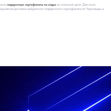
азать
подарочные сертификаты на отдых
по отличной цене. Для этого
оформления доставки выбранного подарочного сертификата по Черновцам и