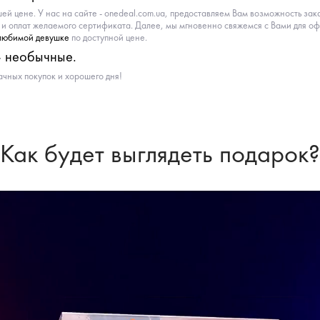
ей цене. У нас на сайте - onedeal.com.ua, предоставляем Вам возможность зак
и и оплат желаемого сертификата. Далее, мы мгновенно свяжемся с Вами для 
любимой девушке
по доступной цене.
- необычные.
чных покупок и хорошего дня!
Как будет выглядеть подарок?