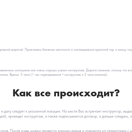
овной дорогой. Проезжаем ближние местности и наслаждаемся красотой гор, к концу спуск
равлением мотоцикла или очень хорошо усвоит инструктаж. Дорога сложнее, потому что ес
аты. Время: 3 часа (1 час переодевания + инструктаж и 2 часа катания).
Как все происходит?
 дату следует к указанной локации. На месте Вас встречает инструктор, выда
ей), проведет инструктаж, а также подписывается договор, а дальше следуем, 
екунов. После езды можно провести хорошо время и отдохнуть на территории с 