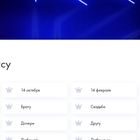
усу
14 октября
14 февраля
Брату
Свадьба
Дочери
Другу
Любимой
Любимому