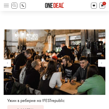
товаров
0
Поиск
товаров
Ужин в реберне на !FESTrepublic