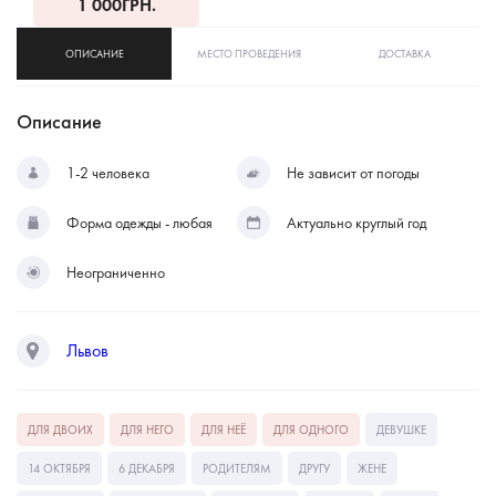
1 000
ГРН.
ОПИСАНИЕ
МЕСТО ПРОВЕДЕНИЯ
ДОСТАВКА
Описание
1-2 человека
Не зависит от погоды
Форма одежды - любая
Актуально круглый год
Неограниченно
Львов
ДЛЯ ДВОИХ
ДЛЯ НЕГО
ДЛЯ НЕЁ
ДЛЯ ОДНОГО
ДЕВУШКЕ
14 ОКТЯБРЯ
6 ДЕКАБРЯ
РОДИТЕЛЯМ
ДРУГУ
ЖЕНЕ