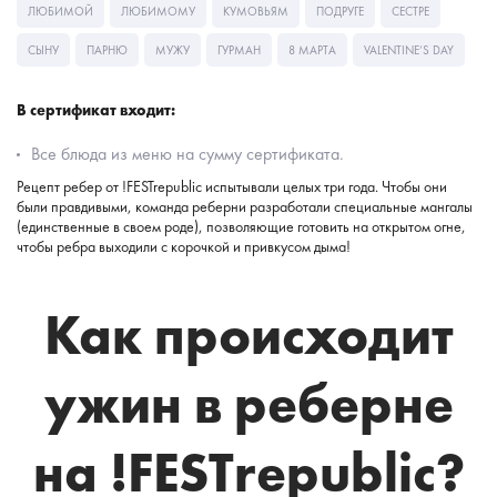
ЛЮБИМОЙ
ЛЮБИМОМУ
КУМОВЬЯМ
ПОДРУГЕ
СЕСТРЕ
СЫНУ
ПАРНЮ
МУЖУ
ГУРМАН
8 МАРТА
VALENTINE’S DAY
В сертификат входит:
Все блюда из меню на сумму сертификата.
Рецепт ребер от !FESTrepublic испытывали целых три года. Чтобы они
были правдивыми, команда реберни разработали специальные мангалы
(единственные в своем роде), позволяющие готовить на открытом огне,
чтобы ребра выходили с корочкой и привкусом дыма!
Как происходит
ужин в реберне
на !FESTrepublic?