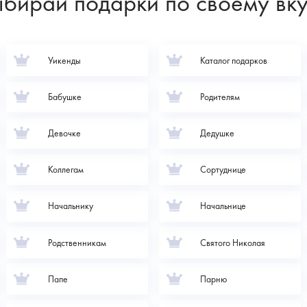
бирай подарки по своему вк
Уикенды
Каталог подарков
Бабушке
Родителям
Девочке
Дедушке
Коллегам
Сортуднице
Начальнику
Начальнице
Родственникам
Святого Николая
Папе
Парню