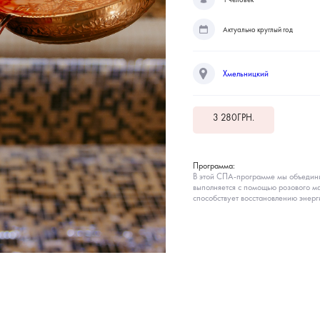
Актуально круглый год
Хмельницкий
3 280
ГРН.
Программа:
В этой СПА-программе мы объедини
выполняется с помощью розового м
способствует восстановлению энер