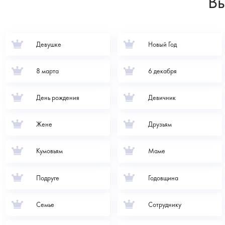
Вы
Девушке
Новый Год
8 марта
6 декабря
День рождения
Девичник
Жене
Друзьям
Кумовьям
Маме
Подруге
Годовщина
Семье
Сотруднику