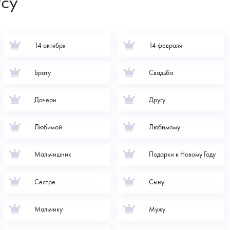
усу
14 октября
14 февраля
Брату
Свадьба
Дочери
Другу
Любимой
Любимому
Мальчишник
Подарки к Новому Году
Сестре
Сыну
Мальчику
Мужу