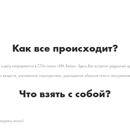
Как все происходит?
и дату направляется в СПА-салон «SPA Relax». Здесь Вас встретит радушный 
ых веществ, улучшенное самочувствие, уменьшение объемов тела и сексуальная
Что взять с собой?
оверяем лично!