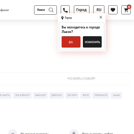
0
Поиск
ификат
Город
RU
товаров
Город
Вы находитесь в городе
Львов
?
ДА
ИЗМЕНИТЬ
ЧТО ВЗЯТЬ С СОБОЙ?
8 МАРТА
SPA & BEAUTY
БАБУШКЕ
ДЕВУШКЕ
ДОЧЕРИ
ЖЕНЕ
ЛЮБИМОЙ
МАМЕ
Не зависит от погоды
Форма одежды - любая