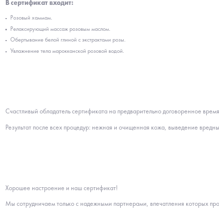
В сертификат входит:
Розовый хаммам.
Релаксирующий массаж розовым маслом.
Обертывание белой глиной с экстрактами розы.
Увлажнение тела марокканской розовой водой.
Счастливый обладатель сертификата на предварительно договоренное время 
Результат после всех процедур: нежная и очищенная кожа, выведение вредн
Хорошее настроение и наш сертификат!
Мы сотрудничаем только с надежными партнерами, впечатления которых пр