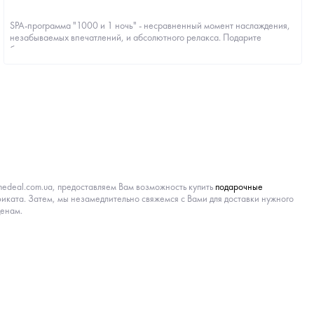
SPA-программа "1000 и 1 ночь" - несравненный момент наслаждения,
незабываемых впечатлений, и абсолютного релакса. Подарите
близкому человеку приятное мгн...
onedeal.com.ua, предоставляем Вам возможность купить
подарочные
фиката. Затем, мы незамедлительно свяжемся с Вами для доставки нужного
ценам.