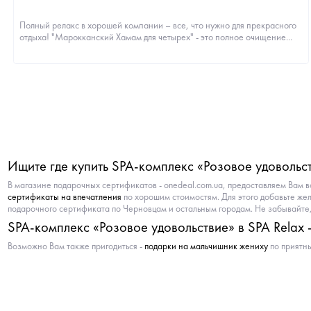
Полный релакс в хорошей компании – все, что нужно для прекрасного
отдыха! "Марокканский Хамам для четырех" - это полное очищение...
Ищите где купить SPA-комплекс «Розовое удовольст
В магазине подарочных сертификатов - onedeal.com.ua, предоставляем Вам 
сертификаты на впечатления
по хорошим стоимостям. Для этого добавьте же
подарочного сертификата по Черновцам и остальным городам. Не забывайте, 
SPA-комплекс «Розовое удовольствие» в SPA Relax 
Возможно Вам также пригодиться -
подарки на мальчишник жениху
по приятны