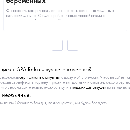
беременных
Фотосессия, которая позволит запечатлеть радостные моменты в
ожидании малыша. Съемка пройдет в современной студии со
стилизованными фото-зонами. Фотограф п...
вие» в SPA Relax - лучшего качества?
возможность
сертификат в спа купить
по доступной стоимости. У нас на сайте - 
лаемый сертификат в корзину и укажите тип доставки и оплат желаемого серти
что у нас на сайте есть возможность купить
подарки для девушек
по выгодным 
- необычные.
м ценам? Хорошего Вам дня, возвращайтесь, мы будем Вас ждать.