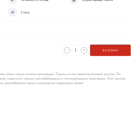
3 часа
-
+
В КОРЗИНУ
ли только самые лучшие процедуры. Одним из них является розовый массаж. Он
асла, известного своими расслабляющими и тонизирующими свойствами. Этот массаж
гии, расслаблению мышц и улучшению циркуляции крови!