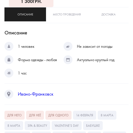
1 300
ГРН.
ОПИСАНИЕ
МЕСТО ПРОВЕДЕНИЯ
ДОСТАВКА
Описание
1 человек
Не зависит от погоды
Форма одежды - любая
Актуально круглый год
1 час
Ивано-Франковск
ДЛЯ НЕГО
ДЛЯ НЕЁ
ДЛЯ ОДНОГО
14 ФЕВРАЛЯ
8 МАРТА
8 МАРТА
SPA & BEAUTY
VALENTINE’S DAY
БАБУШКЕ