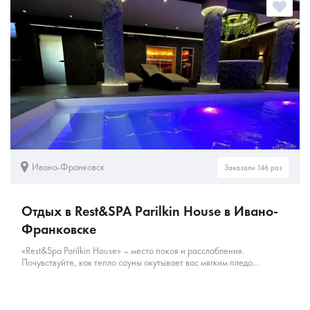
Ивано-Франковск
Заказали 146 раз
Отдых в Rest&SPA Parilkin House в Ивано-
Франковске
«Rest&Spa Parilkin House» – место покоя и расслабления.
Почувствуйте, как тепло сауны окутывает вас мягким пледо...