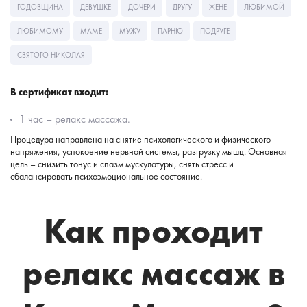
ГОДОВЩИНА
ДЕВУШКЕ
ДОЧЕРИ
ДРУГУ
ЖЕНЕ
ЛЮБИМОЙ
ЛЮБИМОМУ
МАМЕ
МУЖУ
ПАРНЮ
ПОДРУГЕ
СВЯТОГО НИКОЛАЯ
В сертификат входит:
1 час – релакс массажа.
Процедура направлена ​​на снятие психологического и физического
напряжения, успокоение нервной системы, разгрузку мышц. Основная
цель – снизить тонус и спазм мускулатуры, снять стресс и
сбалансировать психоэмоциональное состояние.
Как проходит
релакс массаж в