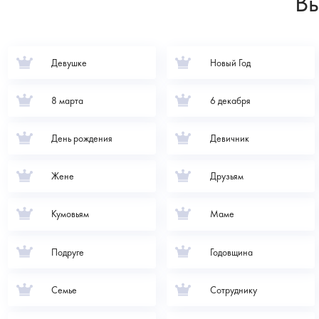
Вы
Девушке
Новый Год
8 марта
6 декабря
День рождения
Девичник
Жене
Друзьям
Кумовьям
Маме
Подруге
Годовщина
Семье
Сотруднику