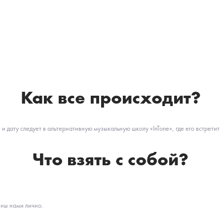
Как все происходит?
 дату следует в альтернативную музыкальную школу «InTone», где его встретит
Что взять с собой?
ены нами лично.