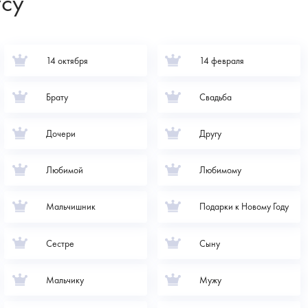
усу
14 октября
14 февраля
Брату
Свадьба
Дочери
Другу
Любимой
Любимому
Мальчишник
Подарки к Новому Году
Сестре
Сыну
Мальчику
Мужу