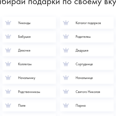
бирай подарки по своему вк
Уикенды
Каталог подарков
Бабушке
Родителям
Девочке
Дедушке
Коллегам
Сортуднице
Начальнику
Начальнице
Родственникам
Святого Николая
Папе
Парню