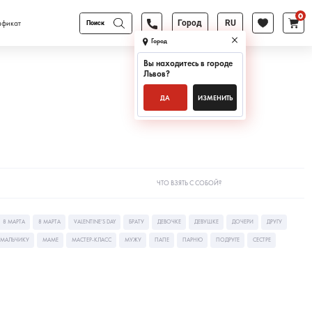
0
Поиск
ификат
Город
RU
товаров
Город
Вы находитесь в городе
Львов
?
ДА
ИЗМЕНИТЬ
ЧТО ВЗЯТЬ С СОБОЙ?
8 МАРТА
8 МАРТА
VALENTINE’S DAY
БРАТУ
ДЕВОЧКЕ
ДЕВУШКЕ
ДОЧЕРИ
ДРУГУ
МАЛЬЧИКУ
МАМЕ
МАСТЕР-КЛАСС
МУЖУ
ПАПЕ
ПАРНЮ
ПОДРУГЕ
СЕСТРЕ