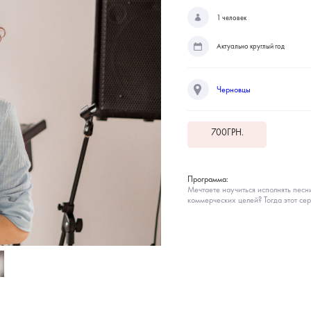
1 человек
Актуально круглый год
Черновцы
700
ГРН.
Программа:
Мечтаете научиться исполнять песн
коммерческих целей? Тогда этот се