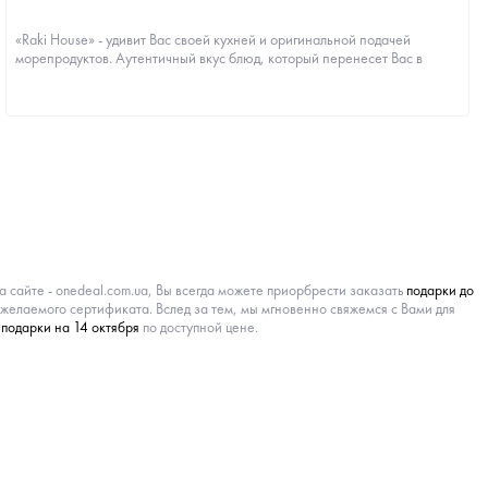
«Raki House» - удивит Вас своей кухней и оригинальной подачей
морепродуктов. Аутентичный вкус блюд, который перенесет Вас в
страну рецепта....
а сайте - onedeal.com.ua, Вы всегда можете приорбрести заказать
подарки до
желаемого сертификата. Вслед за тем, мы мгновенно свяжемся с Вами для
подарки на 14 октября
по доступной цене.