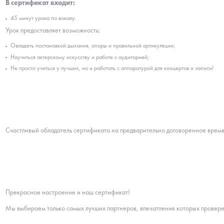
В сертификат входит:
45 минут урока по вокалу.
Урок предоставляет возможность:
Овладеть постановкой дыхания, опоры и правильной артикуляции;
Научиться актерскому искусству и работе с аудиторией;
Не просто учиться у лучших, но и работать с аппаратурой для концертов и записи!
Счастливый обладатель сертификата на предварительно договоренное время и
Прекрасное настроение и наш сертификат!
Мы выбираем только самых лучших партнеров, впечатления которых провер