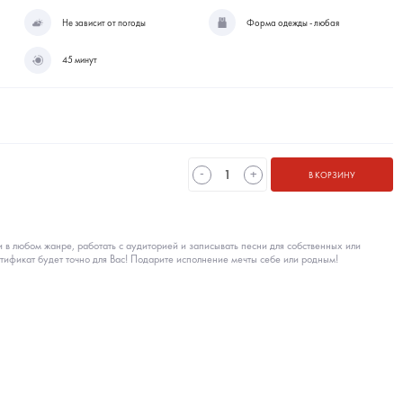
Не зависит от погоды
Форма одежды - любая
45 минут
-
+
В КОРЗИНУ
и в любом жанре, работать с аудиторией и записывать песни для собственных или
ртификат будет точно для Вас! Подарите исполнение мечты себе или родным!