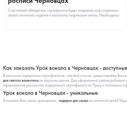
росписи Черновцах
Счастливый обладатель сертификата будет колдовать над созданием
своего глиняного изделия и воплотить творческие мечты. Необходимо
только вкл...
Как заказать Урок вокала в Черновцах - доступны
В магазине подарочных сертификатов - onedeal.com.ua, предоставляем Вам 
дня святого валентина
по хорошим ценам. Для оформления заказа добавьте ж
оформлениия указанного подарочного сертификата по Луцку и остальным горо
Урок вокала в Черновцах - уникальные.
Возможно Вам также пригодиться -
подарки для семьи
по отличной цене? Хоро