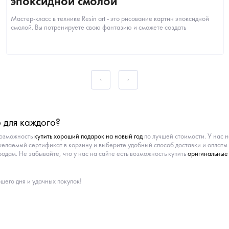
эпоксидной смолой
Мастер-класс в технике Resin art - это рисование картин эпоксидной
смолой. Вы потренируете свою фантазию и сможете создать
неповторимую и...
е для каждого?
возможность
купить хороший подарок на новый год
по лучшей стоимости. У нас н
елаемый сертификат в корзину и выберите удобный способ доставки и оплаты 
дам. Не забывайте, что у нас на сайте есть возможность купить
оригинальные 
шего дня и удачных покупок!