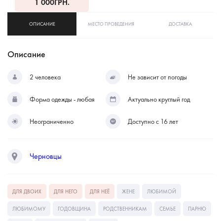
1 000
ГРН.
ОПИСАНИЕ
МЕСТО ПРОВЕДЕНИЯ
ДОСТАВКА
Описание
2 человека
Не зависит от погоды
Форма одежды - любая
Актуально круглый год
Неограниченно
Доступно с 16 лет
Черновцы
ДЛЯ ДВОИХ
ДЛЯ НЕГО
ДЛЯ НЕЁ
ЖЕНЕ
ЛЮБИМОЙ
ЛЮБИМОМУ
ГОДОВЩИНА
РОДСТВЕННИКАМ
СЕМЬЕ
ПАРНЮ