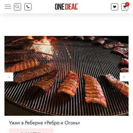
товаров
0
Поиск
товаров
Ужин в Реберне «Ребра и Огонь»