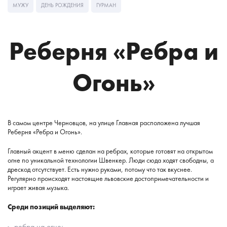
МУЖУ
ДЕНЬ РОЖДЕНИЯ
ГУРМАН
Реберня «Ребра и
Огонь»
В самом центре Черновцов, на улице Главная расположена лучшая
Реберня «Ребра и Огонь».
Главный акцент в меню сделан на ребрах, которые готовят на открытом
огне по уникальной технологии Швенкер. Люди сюда ходят свободны, а
дрескод отсутствует. Есть нужно руками, потому что так вкуснее.
Регулярно происходят настоящие львовские достопримечательности и
играет живая музыка.
Среди позиций выделяют:
ребра на огне;