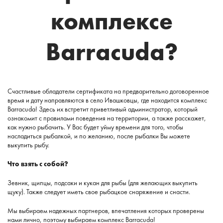
комплексе
Barracuda?
Счастливые обладатели сертификата на предварительно договоренное
время и дату направляются в село Ивашковцы, где находится комплекс
Barracuda! Здесь их встретит приветливый администратор, который
ознакомит с правилами поведения на территории, а также расскажет,
как нужно рыбачить. У Вас будет уйму времени для того, чтобы
насладиться рыбалкой, и по желанию, после рыбалки Вы можете
выкупить рыбу.
Что взять с собой?
Зевник, щипцы, подсаки и кукан для рыбы (для желающих выкупить
щуку). Также следует иметь свое рыбацкое снаряжение и снасти.
Мы выбираем надежных партнеров, впечатления которых проверены
нами лично, поэтому выбираем комплекс Barracuda!