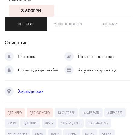
3 600
ГРН.
ОПИСАНИЕ
МЕСТО ПРОВЕДЕНИЯ
ДОСТАВКА
Описание
8 человек
Не зависит от погоды
Форма одежды - любая
Актуально круглый год
Хмельницкий
ДЛЯ НЕГО
ДЛЯ ОДНОГО
14 ОКТЯБРЯ
14 ФЕВРАЛЯ
6 ДЕКАБРЯ
БРАТУ
ДЕДУШКЕ
ДРУГУ
СОРТУДНИЦЕ
ЛЮБИМОМУ
НАЧАЛЬНИКУ
СЫНУ
ПАПЕ
ПАРНЮ
МУЖУ
АКТИВ