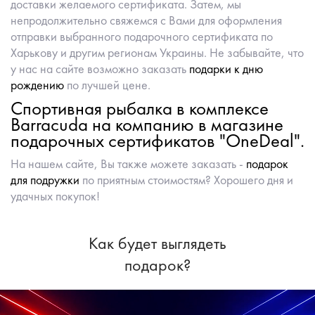
доставки желаемого сертификата. Затем, мы
непродолжительно свяжемся с Вами для оформления
отправки выбранного подарочного сертификата по
Харькову и другим регионам Украины. Не забывайте, что
у нас на сайте возможно заказать
подарки к дню
рождению
по лучшей цене.
Спортивная рыбалка в комплексе
Barracuda на компанию в магазине
подарочных сертификатов "OneDeal".
На нашем сайте, Вы также можете заказать -
подарок
для подружки
по приятным стоимостям? Хорошего дня и
удачных покупок!
Как будет выглядеть
подарок?