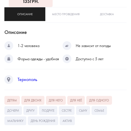
135
ГРН.
ОПИСАНИЕ
МЕСТО ПРОВЕДЕНИЯ
ДОСТАВКА
Описание
1-2 человека
Не зависит от погоды
Форма одежды - удобная
Доступно с 5 лет
Тернополь
ДЕТЯМ
ДЛЯ ДВОИХ
ДЛЯ НЕГО
ДЛЯ НЕЁ
ДЛЯ ОДНОГО
ДОЧЕРИ
ДРУГУ
ПОДРУГЕ
СЕСТРЕ
СЫНУ
СЕМЬЕ
МАЛЬЧИКУ
ДЕНЬ РОЖДЕНИЯ
АКТИВ