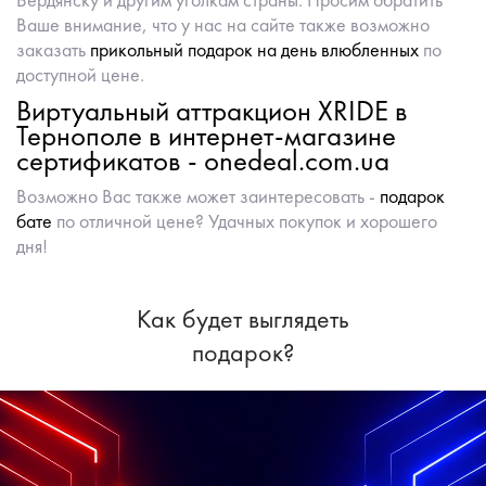
Ваше внимание, что у нас на сайте также возможно
заказать
прикольный подарок на день влюбленных
по
доступной цене.
Виртуальный аттракцион XRIDE в
Тернополе в интернет-магазине
сертификатов - onedeal.com.ua
Возможно Вас также может заинтересовать -
подарок
бате
по отличной цене? Удачных покупок и хорошего
дня!
Как будет выглядеть
подарок?