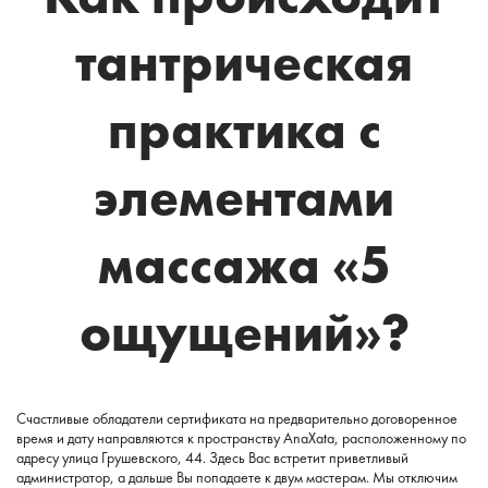
тантрическая
практика с
элементами
массажа «5
ощущений»?
Счастливые обладатели сертификата на предварительно договоренное
время и дату направляются к пространству АnaXata, расположенному по
адресу улица Грушевского, 44. Здесь Вас встретит приветливый
администратор, а дальше Вы попадаете к двум мастерам. Мы отключим