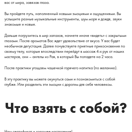
вас от мира, завязав глаза.
Вы пройдете путь, наполненный новыми эмоциями и ощущениями. Вы
услышите разные музыкальные инструменты, шум моря и дождя, звуки
знакомые и новые.
Дальше погрузитесь в мир запахов, начнете иначе «видеть» с закрытыми
глазами. После ароматов Вас ждет удовольствие от вкуса. У вас будет
необычная дегустация. Далее почувствуете приятные прикосновения по
своему телу, которые впоследствии перейдут в массаж 4-х рук от наших
мастеров, они – ангелы из Рая, в который Вы попадете на 2 часа.
После практики угощаем чашечкой горячего напитка (по желанию).
В эту практику вы можете окунуться сами и познакомиться с собой
глубже. Или разделить эти эмоции с дорогим для себя человеком.
Что взять с собой?
Наш сертификат и хорошее настроение!