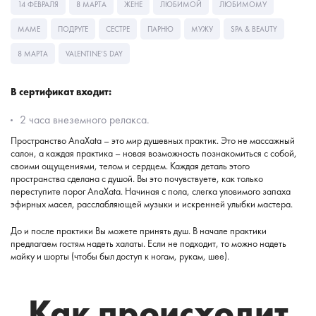
14 ФЕВРАЛЯ
8 МАРТА
ЖЕНЕ
ЛЮБИМОЙ
ЛЮБИМОМУ
МАМЕ
ПОДРУГЕ
СЕСТРЕ
ПАРНЮ
МУЖУ
SPA & BEAUTY
8 МАРТА
VALENTINE’S DAY
В сертификат входит:
2 часа внеземного релакса.
Пространство АnaXata – это мир душевных практик. Это не массажный
салон, а каждая практика – новая возможность познакомиться с собой,
своими ощущениями, телом и сердцем. Каждая деталь этого
пространства сделана с душой. Вы это почувствуете, как только
переступите порог AnaXata. Начиная с пола, слегка уловимого запаха
эфирных масел, расслабляющей музыки и искренней улыбки мастера.
До и после практики Вы можете принять душ. В начале практики
предлагаем гостям надеть халаты. Если не подходит, то можно надеть
майку и шорты (чтобы был доступ к ногам, рукам, шее).
Как происходит