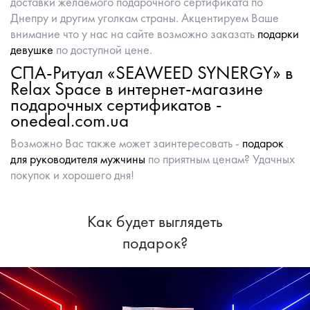
доставки желаемого подарочного сертификата по
Днепру и другим уголкам страны. Акцентируем Ваше
внимание что у нас на сайте возможно заказать
подарки
девушке
по доступной цене.
СПА-Ритуал «SEAWEED SYNERGY» в
Relax Space в интернет-магазине
подарочных сертификатов -
onedeal.com.ua
Возможно Вас также может заинтересовать -
подарок
для руководителя мужчины
по приятным ценам? Удачных
покупок и хорошего дня!
Как будет выглядеть
подарок?