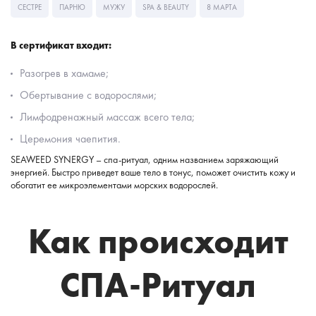
СЕСТРЕ
ПАРНЮ
МУЖУ
SPA & BEAUTY
8 МАРТА
В сертификат входит:
Разогрев в хамаме;
Обертывание с водорослями;
Лимфодренажный массаж всего тела;
Церемония чаепития.
SEAWEED SYNERGY – спа-ритуал, одним названием заряжающий
энергией. Быстро приведет ваше тело в тонус, поможет очистить кожу и
обогатит ее микроэлементами морских водорослей.
Как происходит
СПА-Ритуал