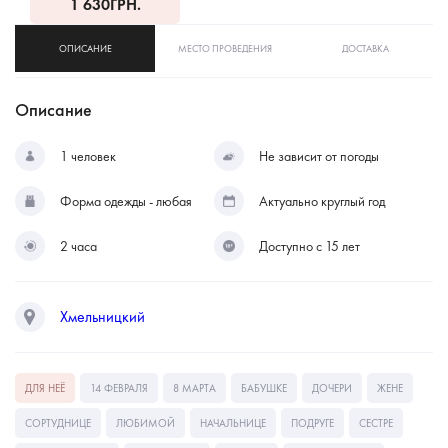
1 630
ГРН.
ОПИСАНИЕ
МЕСТО ПРОВЕДЕНИЯ
ДОСТАВКА
Описание
1 человек
Не зависит от погоды
Форма одежды - любая
Актуально круглый год
2 часа
Доступно с 15 лет
Хмельницкий
ДЛЯ НЕЁ
14 ФЕВРАЛЯ
8 МАРТА
БАБУШКЕ
ДОЧЕРИ
ЖЕНЕ
СОРТУДНИЦЕ
ЛЮБИМОЙ
НАЧАЛЬНИЦЕ
ПОДРУГЕ
СЕСТРЕ