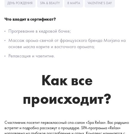
ДЕНЬ РОЖДЕНИЯ
SPA & BEAUTY
8 МАРТА
VALENTINE’S DAY
Что
входит
в
сертификат?
Прогревание
в кедровой
бочке;
Массаж арома-свечой от французского бренда Morjana на
основе масла карите и восточного аромата;
Релаксация
и
чаепитие
.
Как
все
происходит?
Счастливчик
посетит
первоклассный
спа-
салон
«
Spa Relax
».
Вас
радушно
встретят
и
подробно расскажут
о процедуре
.
SPA
-программа «
Relax
»
направлена на
глубокое
расслабление
и отдых.
Комплекс
начинается с