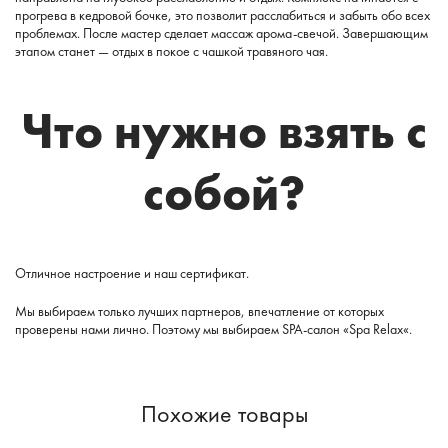
прогрева
в
кедровой
бочке
,
это
позволит
расслабиться
и
забыть
обо всех
проблемах.
После
мастер
сделает
массаж
арома-
свечой.
Завершающим
этапом
станет
— отдых в
покое
с
чашкой
травяного
чая.
Что
нужно
взять
с
собой?
Отличное настроение
и
наш
сертификат.
Мы
выбираем
только
лучших
партнеров,
впечатление
от
которых
проверены
нами
лично.
Поэтому
мы
выбираем
SPA
-салон «
Spa Relax
«
.
Похожие товары