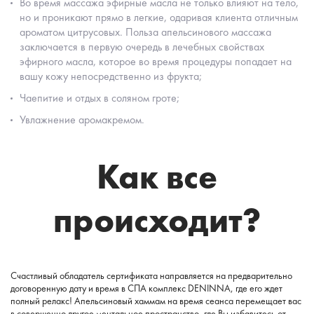
Во время массажа эфирные масла не только влияют на тело,
но и проникают прямо в легкие, одаривая клиента отличным
ароматом цитрусовых. Польза апельсинового массажа
заключается в первую очередь в лечебных свойствах
эфирного масла, которое во время процедуры попадает на
вашу кожу непосредственно из фрукта;
Чаепитие и отдых в соляном гроте;
Увлажнение аромакремом.
Как все
происходит?
Счастливый обладатель сертификата направляется на предварительно
договоренную дату и время в СПА комплекс DENINNА, где его ждет
полный релакс! Апельсиновый хаммам на время сеанса перемещает вас
в совершенно другое ментальное пространство, где Вы избавитесь от