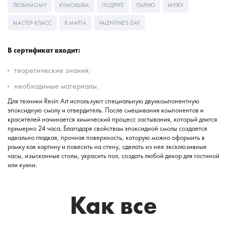
ЛЮБИМОМУ
КУМОВЬЯМ
ПОДРУГЕ
ПАРНЮ
МУЖУ
МАСТЕР-КЛАСС
8 МАРТА
VALENTINE’S DAY
В сертификат входит:
теоретические знания;
необходимые материалы.
Для техники Resin Art используют специальную двухкомпонентную
эпоксидную смолу и отвердитель. После смешивания компонентов и
красителей начинается химический процесс застывания, который длится
примерно 24 часа. Благодаря свойствам эпоксидной смолы создается
идеально гладкая, прочная поверхность, которую можно оформить в
рамку как картину и повесить на стену, сделать из нее эксклюзивные
часы, изысканные столы, украсить пол, создать любой декор для гостиной
или кухни.
Как все