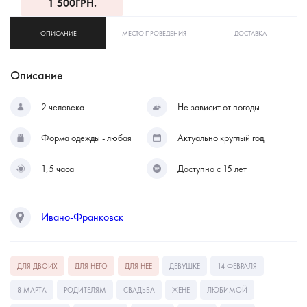
1 500
ГРН.
ОПИСАНИЕ
МЕСТО ПРОВЕДЕНИЯ
ДОСТАВКА
Описание
2 человека
Не зависит от погоды
Форма одежды - любая
Актуально круглый год
1,5 часа
Доступно с 15 лет
Ивано-Франковск
ДЛЯ ДВОИХ
ДЛЯ НЕГО
ДЛЯ НЕЁ
ДЕВУШКЕ
14 ФЕВРАЛЯ
8 МАРТА
РОДИТЕЛЯМ
СВАДЬБА
ЖЕНЕ
ЛЮБИМОЙ