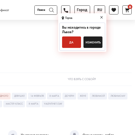
0
Поиск
ификат
Город
RU
товаров
Город
Вы находитесь в городе
Львов
?
ДА
ИЗМЕНИТЬ
ЧТО ВЗЯТЬ С СОБОЙ?
ОДНОГО
ДЕВУШКЕ
14 ФЕВРАЛЯ
8 МАРТА
ДОЧЕРИ
ЖЕНЕ
ЛЮБИМОЙ
ЛЮБИМОМУ
МАСТЕР-КЛАСС
8 МАРТА
VALENTINE’S DAY
Не зависит от погоды
Форма одежды - любая