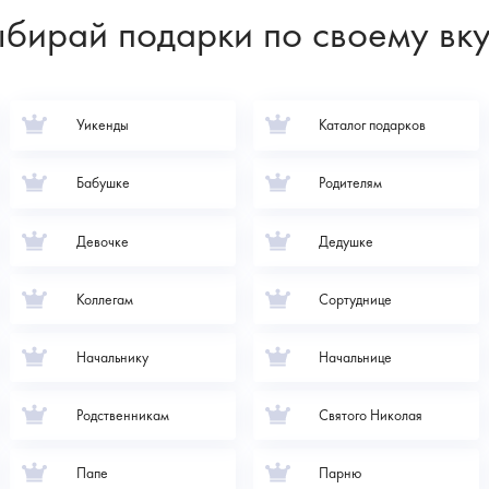
бирай подарки по своему вк
Уикенды
Каталог подарков
Бабушке
Родителям
Девочке
Дедушке
Коллегам
Сортуднице
Начальнику
Начальнице
Родственникам
Святого Николая
Папе
Парню