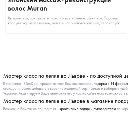
волос Muran
Вы ложитесь, закрываете глаза – и все начинает меняться. Паровая
капсула окутывает теплом, волосы наполняются жизнью, тело отпуск...
Мастер класс по лепке во Львове - по доступной ц
В магазине - OneDeal, предоставляем Вам возможность
подарки к 14 феврал
стоимости. Затем добавьте в корзину желаемый сертификат и выберите удобн
Украине. Акцентируем Ваше внимание что у нас на сайте есть возможность 
Мастер класс по лепке во Львове в магазине пода
Возможно Вам также пригодиться -
креативные подарки руководителю
по хор