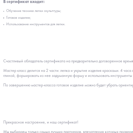
В сертификат входит:
Обучение технике лепки скульптуры;
Готовое изделие;
Использование инструментов для лепки.
Счастливый обладатель сертификата на предварительно договоренное время и
Мастер класс делится на 2 части: лепка и укрытие изделия красками. 4 часа 
глиной, формировать из нее задуманную форму и использовать инструменты 
По завершению мастер-класса готовое изделие можно будет убрать ориенти
Прекрасное настроение, и наш сертификат!
Мы выбираем только самых лучших партнеров, впечатления которых провер