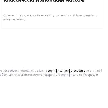
60 минут – и Вы, как после миниотпуска: тело расслаблено, мысли –
ясные, а волос...
жете приорбрести оформить заказ на
сертификат на фотосессию
по отличной
 с Вами для отправки желаемого подарочного сертификата по Ужгороду и