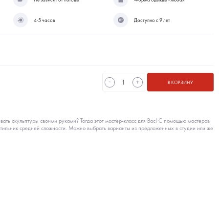
4-5 часов
Доступно с 9 лет
-
+
В КОРЗИНУ
ивать скульптуры своими руками? Тогда этот мастер-класс для Вас! С помощью мастеров
ветильник средней сложности. Можно выбрать варианты из предложенных в студии или же