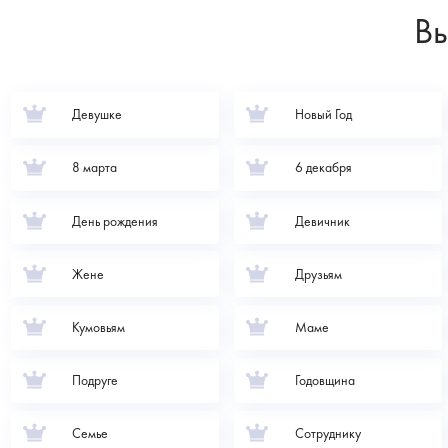
Вы
Девушке
Новый Год
8 марта
6 декабря
День рождения
Девичник
Жене
Друзьям
Кумовьям
Маме
Подруге
Годовщина
Семье
Сотруднику