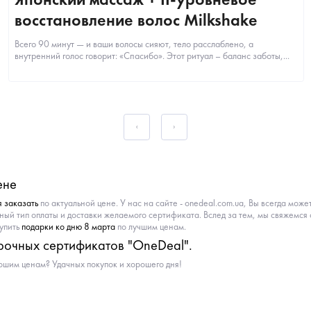
восстановление волос Milkshake
Всего 90 минут — и ваши волосы сияют, тело расслаблено, а
внутренний голос говорит: «Спасибо». Этот ритуал – баланс заботы,...
ене
я заказать
по актуальной цене. У нас на сайте - onedeal.com.ua, Вы всегда мо
ый тип оплаты и доставки желаемого сертификата. Вслед за тем, мы свяжемся
купить
подарки ко дню 8 марта
по лучшим ценам.
рочных сертификатов "OneDeal".
ошим ценам? Удачных покупок и хорошего дня!