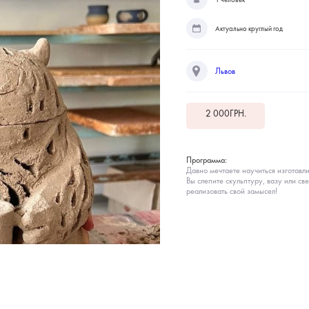
Актуально круглый год
Львов
2 000
ГРН.
Программа:
Давно мечтаете научиться изготавл
Вы слепите скульптуру, вазу или с
реализовать свой замысел!