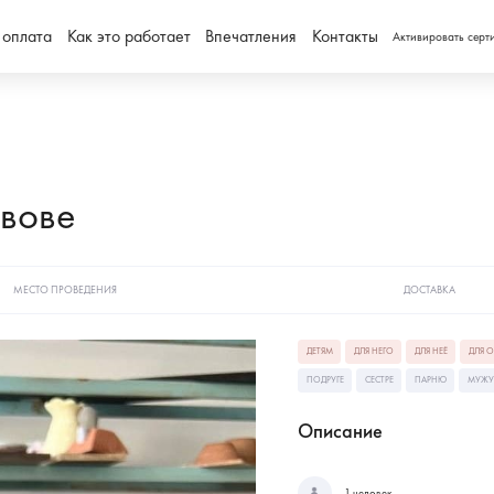
 оплата
Как это работает
Впечатления
Контакты
Активировать серт
ьвове
МЕСТО ПРОВЕДЕНИЯ
ДОСТАВКА
ДЕТЯМ
ДЛЯ НЕГО
ДЛЯ НЕЁ
ДЛЯ 
ПОДРУГЕ
СЕСТРЕ
ПАРНЮ
МУЖУ
Описание
1 человек