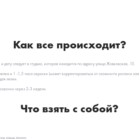
Как все происходит?
 дату следует в студию, которая находится по адресу улица Жовковская, 15.
лепка и 1 -1,5 часа окраски (может корректироваться от сложности росписи или
для лепки.
ровочно через 2-3 недели.
Что взять с собой?
ены нами лично.