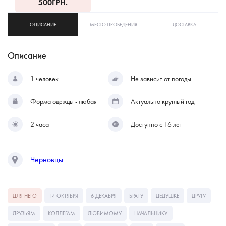
500
ГРН.
ОПИСАНИЕ
МЕСТО ПРОВЕДЕНИЯ
ДОСТАВКА
Описание
1 человек
Не зависит от погоды
Форма одежды - любая
Актуально круглый год
2 часа
Доступно с 16 лет
Черновцы
ДЛЯ НЕГО
14 ОКТЯБРЯ
6 ДЕКАБРЯ
БРАТУ
ДЕДУШКЕ
ДРУГУ
ДРУЗЬЯМ
КОЛЛЕГАМ
ЛЮБИМОМУ
НАЧАЛЬНИКУ