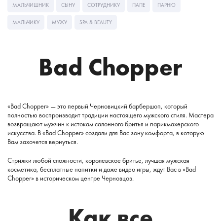
МАЛЬЧИШНИК
СЫНУ
СОТРУДНИКУ
ПАПЕ
ПАРНЮ
МАЛЬЧИКУ
МУЖУ
SPA & BEAUTY
Bad Chopper
«Bad Chopper» — это первый Черновицкий барбершоп, который
полностью воспроизводит традиции настоящего мужского стиля. Мастера
возвращают мужчин к истокам салонного бритья и парикмахерского
искусства. В «Bad Chopper» создали для Вас зону комфорта, в которую
Вам захочется вернуться.
Стрижки любой сложности, королевское бритье, лучшая мужская
косметика, бесплатные напитки и даже видео игры, ждут Вас в «Bad
Chopper» в историческом центре Черновцов.
Как все