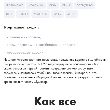
ЛЮБИМОМУ
КУМОВЬЯМ
СЫНУ
СЕМЬЕ
СОТРУДНИКУ
ПАПЕ
ПАРНЮ
МАЛЬЧИКУ
МУЖУ
АКТИВ
В сертификат входит:
катание на картинге;
шлем, подшлемник, комбинезон и перчатки;
незабываемые эмоции!
Немного истории картинга: по легенде, появлению картингов мы обязаны
американским пилотам. В 1956 году сотрудником авиакомпании был
сконструирован первый прототип современного карта с ручным
тормозом и двигателем от обычной газонокосилки. Интересно, что
большинство гонщиков Формулы-1 начинали свою карьеру с картинга,
среди них и Михаэль Шумахер.
Как все