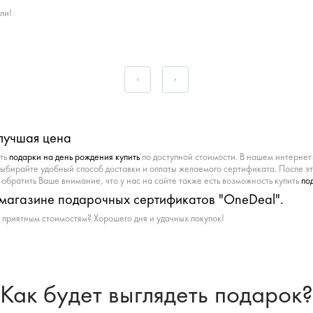
ли!
 лучшая цена
сть
подарки на день рождения купить
по доступной стоимости. В нашем интерне
выбирайте удобный способ доставки и оплаты желаемого сертификата. После э
обратить Ваше внимание, что у нас на сайте также есть возможность купить
по
 магазине подарочных сертификатов "OneDeal".
 приятным стоимостям? Хорошего дня и удачных покупок!
Как будет выглядеть подарок?