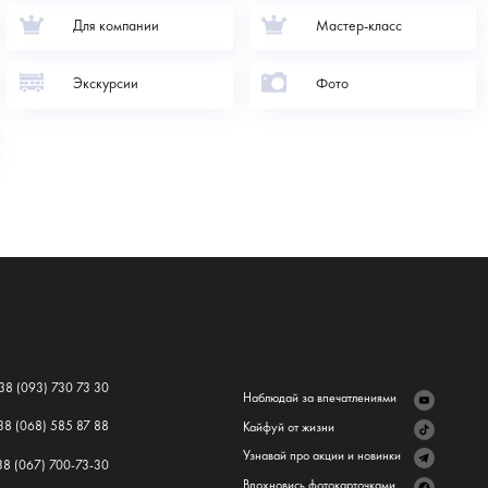
Для компании
Мастер-класс
Экскурсии
Фото
38 (093) 730 73 30
Наблюдай за впечатлениями
38 (068) 585 87 88
Кайфуй от жизни
Узнавай про акции и новинки
38 (067) 700-73-30
Вдохновись фотокарточками