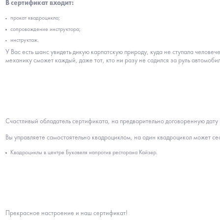
В сертификат входит:
прокат квадроцикла;
сопровождение инструктора;
инструктаж.
У Вас есть шанс увидеть дикую карпатскую природу, куда не ступала челов
механику сможет каждый, даже тот, кто ни разу не садился за руль автомобил
Счастливый обладатель сертификата, на предварительно договоренную дату 
Вы управляете самостоятельно квадроциклом, на один квадроцикол может сест
Квадроциклы в центре Буковеля напротив ресторана Кайзер.
Прекрасное настроение и наш сертификат!