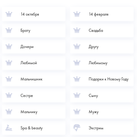
14 октября
14 февраля
Брату
Свадьба
Дочери
Другу
Любимой
Любимому
Мальчишник
Подарки к Новому Году
Сестре
Сыну
Мальчику
Мужу
Spa & beauty
Экстрим