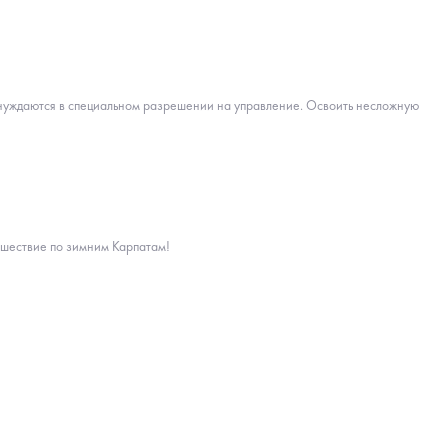
не нуждаются в специальном разрешении на управление. Освоить несложную
ешествие по зимним Карпатам!