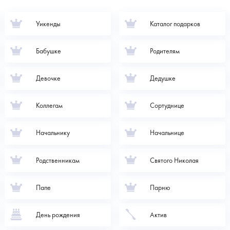
Уикенды
Каталог подарков
Бабушке
Родителям
Девочке
Дедушке
Коллегам
Сортуднице
Начальнику
Начальнице
Родственникам
Святого Николая
Папе
Парню
День рождения
Актив