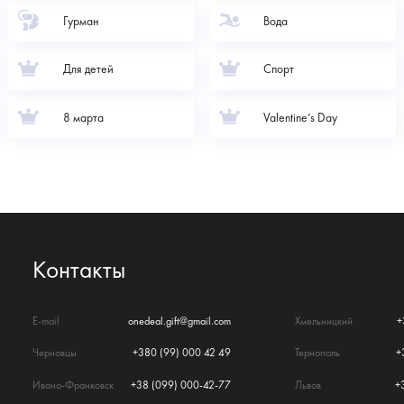
Гурман
Вода
Для детей
Спорт
8 марта
Valentine’s Day
Контакты
E-mail
onedeal.gift@gmail.com
Хмельницкий
+
Черновцы
+380 (99) 000 42 49
Тернополь
+
Ивано-Франковск
+38 (099) 000-42-77
Львов
+