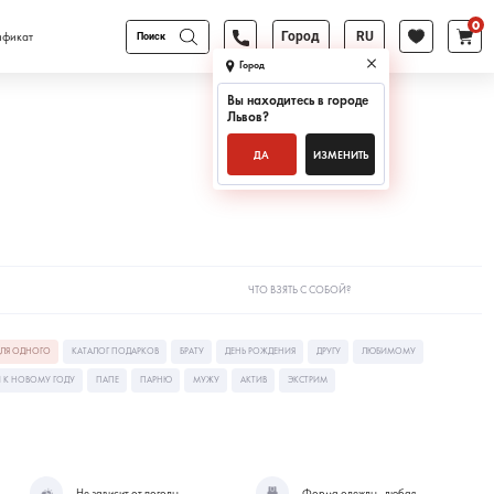
0
Поиск
ификат
Город
RU
товаров
Город
Вы находитесь в городе
Львов
?
ДА
ИЗМЕНИТЬ
ЧТО ВЗЯТЬ С СОБОЙ?
ЛЯ ОДНОГО
КАТАЛОГ ПОДАРКОВ
БРАТУ
ДЕНЬ РОЖДЕНИЯ
ДРУГУ
ЛЮБИМОМУ
 К НОВОМУ ГОДУ
ПАПЕ
ПАРНЮ
МУЖУ
АКТИВ
ЭКСТРИМ
Не зависит от погоды
Форма одежды - любая