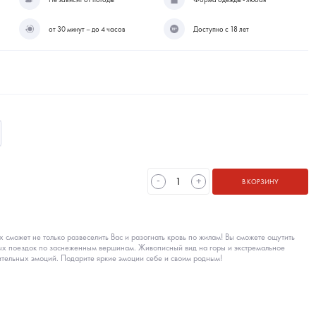
от 30 минут – до 4 часов
Доступно с 18 лет
-
+
В КОРЗИНУ
 сможет не только развеселить Вас и разогнать кровь по жилам! Вы сможете ощутить
ых поездок по заснеженным вершинам. Живописный вид на горы и экстремальное
ительных эмоций. Подарите яркие эмоции себе и своим родным!