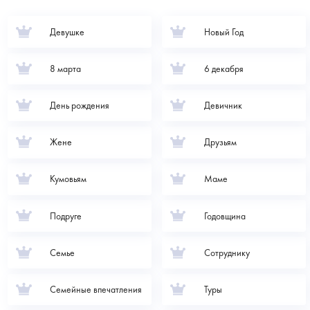
Девушке
Новый Год
8 марта
6 декабря
День рождения
Девичник
Жене
Друзьям
Кумовьям
Маме
Подруге
Годовщина
Семье
Сотруднику
Семейные впечатления
Туры