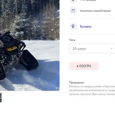
Актуально в зимний период
Буковель
Часы
30 минут
4 000
ГРН.
Программа:
Катание на квадроциклах в Карпатах
незабываемые впечатления от скор
катание принесут Вам массу полож