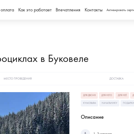
 оплата
Как это работает
Впечатления
Контакты
Активировать серт
роциклах в Буковеле
МЕСТО ПРОВЕДЕНИЯ
ДОСТАВКА
ДЛЯ ДВОИХ
ДЛЯ НЕГО
ДЛЯ НЕЁ
Д
КУМОВЬЯМ
НАЧАЛЬНИКУ
ПОДАРКИ
Описание
1 - 2 человека