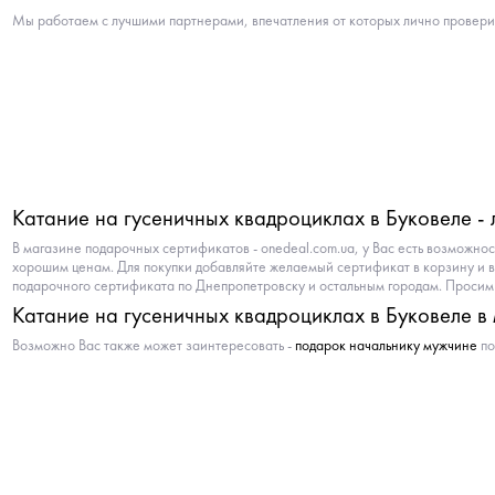
Мы работаем с лучшими партнерами, впечатления от которых лично провери
Катание на гусеничных квадроциклах в Буковеле -
В магазине подарочных сертификатов - onedeal.com.ua, у Вас есть возможно
хорошим ценам. Для покупки добавляйте желаемый сертификат в корзину и 
подарочного сертификата по Днепропетровску и остальным городам. Просим 
Катание на гусеничных квадроциклах в Буковеле в
Возможно Вас также может заинтересовать -
подарок начальнику мужчине
по