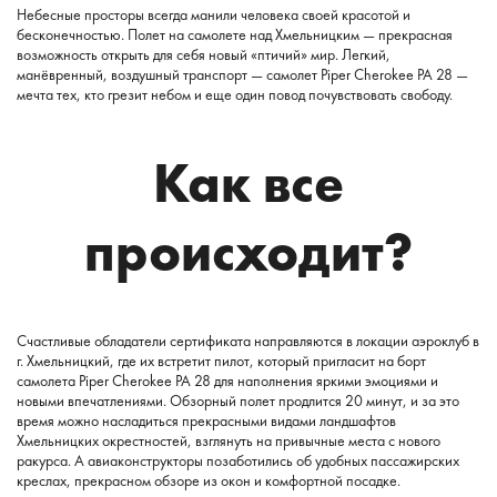
Небесные просторы всегда манили человека своей красотой и
бесконечностью. Полет на самолете над Хмельницким — прекрасная
возможность открыть для себя новый «птичий» мир. Легкий,
манёвренный, воздушный транспорт — самолет Piper Cherokee PA 28 —
мечта тех, кто грезит небом и еще один повод почувствовать свободу.
Как все
происходит?
Счастливые обладатели сертификата направляются в локации аэроклуб в
г. Хмельницкий, где их встретит пилот, который пригласит на борт
самолета Piper Cherokee PA 28 для наполнения яркими эмоциями и
новыми впечатлениями. Обзорный полет продлится 20 минут, и за это
время можно насладиться прекрасными видами ландшафтов
Хмельницких окрестностей, взглянуть на привычные места с нового
ракурса. А авиаконструкторы позаботились об удобных пассажирских
креслах, прекрасном обзоре из окон и комфортной посадке.