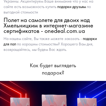
Украины. Акцентируем Ваше внимание что у нас на
сайте есть возможность купить
подарки друзьям
по
выгодной стоимости
Полет на самолете для двоих над
Хмельницким в интернет-магазине
сертификатов - onedeal.com.ua
На нашем сайте, Вы также можете заказать -
подарки
для пап
по хорошим стоимостям? Хорошего Вам дня,
возвращайтесь, мы будем Вас ждать.
Как будет выглядеть
подарок?