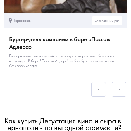
Тернополь
Заказали 122 раз
Бургер-день компании в баре «Пассаж
Адлера»
Бургеры - культовая американская еда, которая полюбилась во
всем мире. В баре "Пассаж Адлера" выбор бургеров - впечатляет.
От классических...
Как купить Дегустация вина и сыра в
Тернополе - по выгодной стоимости?