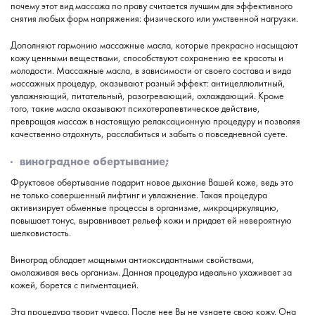
почему этот вид массажа по праву считается лучшим для эффективного
снятия любых форм напряжения: физического или умственной нагрузки.
Дополняют гармонию массажные масла, которые прекрасно насыщают
кожу ценными веществами, способствуют сохранению ее красоты и
молодости. Массажные масла, в зависимости от своего состава и вида
массажных процедур, оказывают разный эффект: антицеллюлитный,
увлажняющий, питательный, разогревающий, охлаждающий. Кроме
того, такие масла оказывают психотерапевтическое действие,
превращая массаж в настоящую релаксационную процедуру и позволяя
качественно отдохнуть, расслабиться и забыть о повседневной суете.
виноградное обертывание;
Фруктовое обертывание подарит новое дыхание Вашей коже, ведь это
не только совершенный лифтинг и увлажнение. Такая процедура
активизирует обменные процессы в организме, микроциркуляцию,
повышает тонус, выравнивает рельеф кожи и придает ей невероятную
шелковистость.
Виноград обладает мощными антиоксидантными свойствами,
омолаживая весь организм. Данная процедура идеально ухаживает за
кожей, борется с пигментацией.
Эта процедура творит чудеса. После нее Вы не узнаете свою кожу. Она