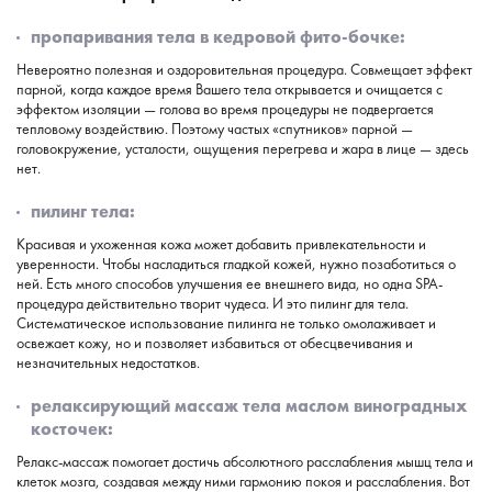
пропаривания тела в кедровой фито-бочке:
Невероятно полезная и оздоровительная процедура. Совмещает эффект
парной, когда каждое время Вашего тела открывается и очищается с
эффектом изоляции — голова во время процедуры не подвергается
тепловому воздействию. Поэтому частых «спутников» парной —
головокружение, усталости, ощущения перегрева и жара в лице — здесь
нет.
пилинг тела:
Красивая и ухоженная кожа может добавить привлекательности и
уверенности. Чтобы насладиться гладкой кожей, нужно позаботиться о
ней. Есть много способов улучшения ее внешнего вида, но одна SPA-
процедура действительно творит чудеса. И это пилинг для тела.
Систематическое использование пилинга не только омолаживает и
освежает кожу, но и позволяет избавиться от обесцвечивания и
незначительных недостатков.
релаксирующий массаж тела маслом виноградных
косточек:
Релакс-массаж помогает достичь абсолютного расслабления мышц тела и
клеток мозга, создавая между ними гармонию покоя и расслабления. Вот