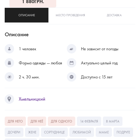
1 880
ГРН.
ОПИСАНИЕ
МЕСТО ПРОВЕДЕНИЯ
ДОСТАВКА
Описание
1 человек
Не зависит от погоды
Форма одежды — любая
Актуально целый год
2 ч. 30 мин.
Доступно с 15 лет
Хмельницкий
ДЛЯ НЕГО
ДЛЯ НЕЁ
ДЛЯ ОДНОГО
14 ФЕВРАЛЯ
8 МАРТА
ДОЧЕРИ
ЖЕНЕ
СОРТУДНИЦЕ
ЛЮБИМОЙ
МАМЕ
ПОДРУГЕ