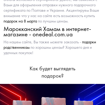
Вами для оформления отправки нужного подарочного
сертификата по Полтаве и Украине. Акцентируем Ваше
внимание что у нас на сайте есть возможность купить
подарок на 8 марта
по лучшим ценам.
Марокканский Хамам в интернет-
магазине - onedeal.com.ua
На нашем сайте, Вы также можете заказать -
подарки
родственникам
по хорошим ценам? Хорошего дня и
удачных покупок!
Как будет выглядеть
подарок?