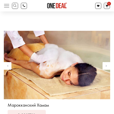
товаров
0
Поиск
товаров
Марокканский Хамам