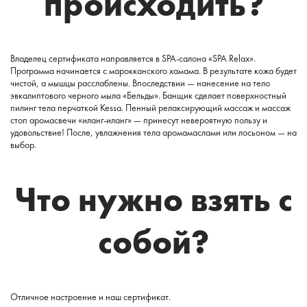
происходить?
Владелец сертификата направляется в SPA-салона «SPA Relax».
Программа начинается с марокканского хамама. В результате кожа будет
чистой, а мышцы расслаблены. Впоследствии — нанесение на тело
эвкалиптового черного мыла «Бельды». Банщик сделает поверхностный
пилинг тела перчаткой Kessa. Пенный релаксирующий массаж и массаж
стоп аромасвечи «иланг-иланг» — принесут невероятную пользу и
удовольствие! После, увлажнения тела аромамаслами или лосьоном — на
выбор.
Что нужно взять с
собой?
Отличное настроение и наш сертификат.