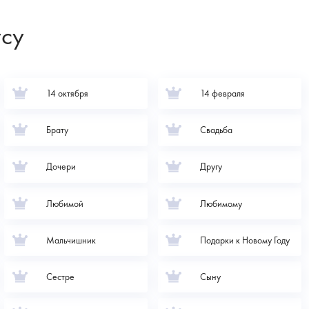
усу
14 октября
14 февраля
Брату
Свадьба
Дочери
Другу
Любимой
Любимому
Мальчишник
Подарки к Новому Году
Сестре
Сыну