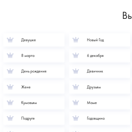
Вы
Девушке
Новый Год
8 марта
6 декабря
День рождения
Девичник
Жене
Друзьям
Кумовьям
Маме
Подруге
Годовщина