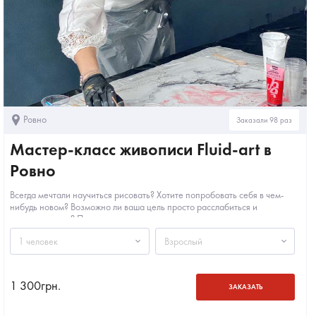
Ровно
Заказали 98 раз
Мастер-класс живописи Fluid-art в
Ровно
Всегда мечтали научиться рисовать? Хотите попробовать себя в чем-
нибудь новом? Возможно ли ваша цель просто расслабиться и
переключиться? Приходите на...
1 человек
Взрослый
1 300
грн.
ЗАКАЗАТЬ