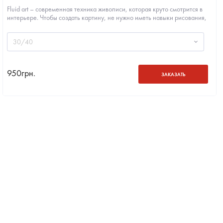
Fluid art – современная техника живописи, которая круто смотрится в
интерьере. Чтобы создать картину, не нужно иметь навыки рисования,
только...
30/40
950
грн.
ЗАКАЗАТЬ