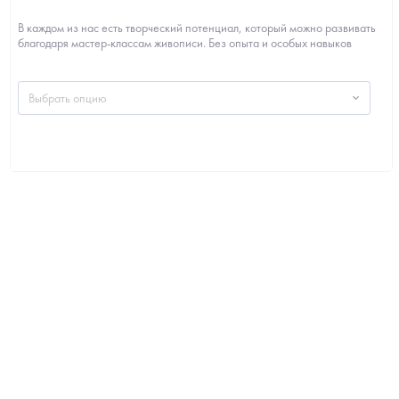
В каждом из нас есть творческий потенциал, который можно развивать
благодаря мастер-классам живописи. Без опыта и особых навыков
можно создать...
Выбрать опцию