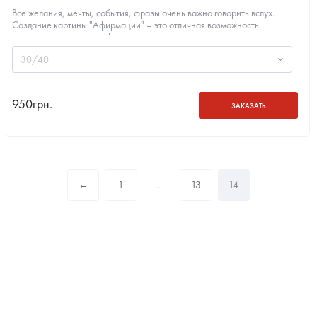
Все желания, мечты, события, фразы очень важно говорить вслух.
Создание картины "Афирмации" – это отличная возможность
запечатлеть ценную информацию на...
30/40
950
грн.
ЗАКАЗАТЬ
←
1
…
13
14