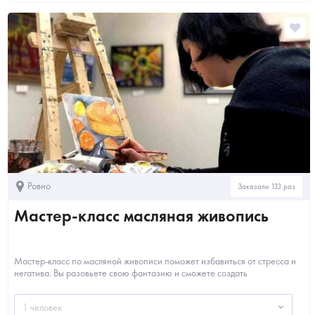
Ровно
Заказали 133 раз
Мастер-класс масляная живопись
Мастер-класс по масляной живописи поможет избавиться от стресса и
негатива. Вы разовьете свою фантазию и сможете создать
неповторимую и уника...
1 человек