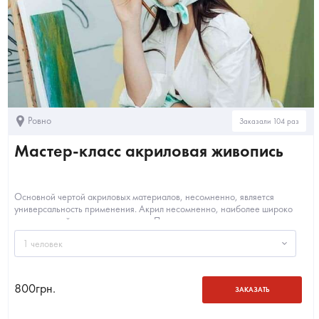
Ровно
Заказали 104 раз
Мастер-класс акриловая живопись
Основной чертой акриловых материалов, несомненно, является
универсальность применения. Акрил несомненно, наиболее широко
применяемый в настоящее время. Поэтому поп...
1 человек
800
грн.
ЗАКАЗАТЬ