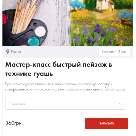
Ровно
Заказали 118 раз
Мастер-класс быстрый пейзаж в
технике гуашь
Гуашевые художественные краски похожи по своему составу к
акварельным, отличаются лишь не прозрачностью цвета. Белая гуашь
помогает лучше смешать цвета...
1 человек
360
грн.
ЗАКАЗАТЬ