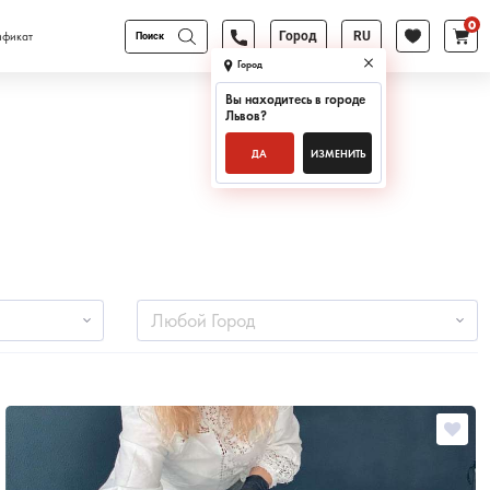
0
Поиск
ификат
Город
RU
товаров
Город
Вы находитесь в городе
Львов
?
ДА
ИЗМЕНИТЬ
Любой Город