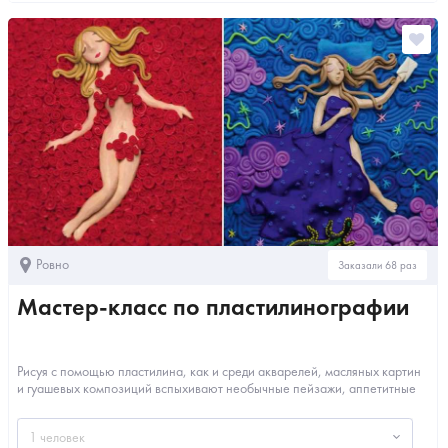
Ровно
Заказали 68 раз
Мастер-класс по пластилинографии
Рисуя с помощью пластилина, как и среди акварелей, масляных картин
и гуашевых композиций вспыхивают необычные пейзажи, аппетитные
натюрморты и узнаваем...
1 человек