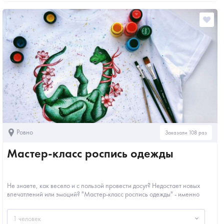
Ровно
Заказали 108 раз
Мастер-класс роспись одежды
Не знаете, как весело и с пользой провести досуг? Недостает новых
впечатлений или эмоций? "Мастер-класс роспись одежды" - именно
то,...
1 человек