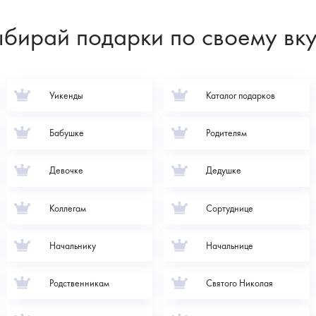
бирай подарки по своему вк
Уикенды
Каталог подарков
Бабушке
Родителям
Девочке
Дедушке
Коллегам
Сортуднице
Начальнику
Начальнице
Родственникам
Святого Николая