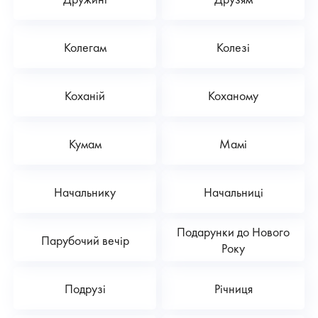
Колегам
Колезі
Коханій
Коханому
Кумам
Мамі
Начальнику
Начальниці
Подарунки до Нового
Парубочий вечір
Року
Подрузі
Річниця