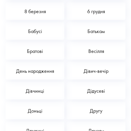
8 березня
6 грудня
Бабусі
Батькам
Братові
Весілля
День народження
Дівич-вечір
Дівчинці
Дідусеві
Доньці
Другу
Дружині
Друзям