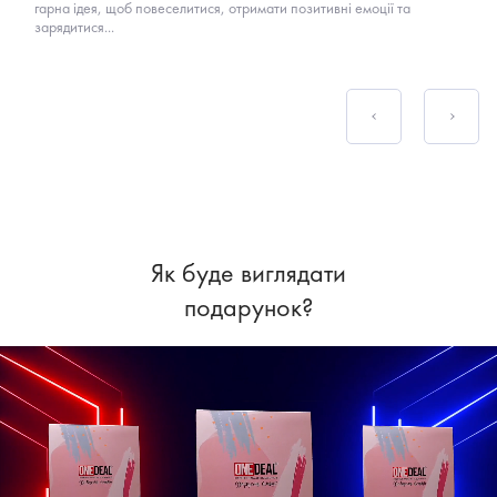
гарна ідея, щоб повеселитися, отримати позитивні емоції та
зарядитися...
Як буде виглядати
подарунок?