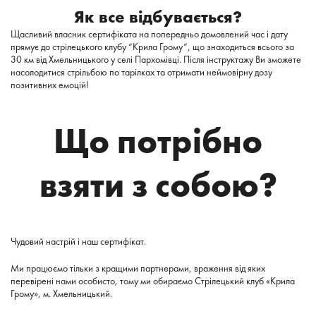
Як все відбувається?
Щасливий власник сертифіката на попередньо домовлений час і дату
прямує до стрілецького клубу “Крила Грому”, що знаходиться всього за
30 км від Хмельницького у селі Пархомівці. Після інструктажу Ви зможете
насолодитися стрільбою по тарілках та отримати неймовірну дозу
позитивних емоцій!
Що потрібно
взяти з собою?
Чудовий настрій і наш сертифікат.
Ми
працюємо
тільки
з
кращими партнерами, враження від яких
перевірені нами особисто
, тому ми обираємо Стрілецький клуб «Крила
Грому», м. Хмельницький.