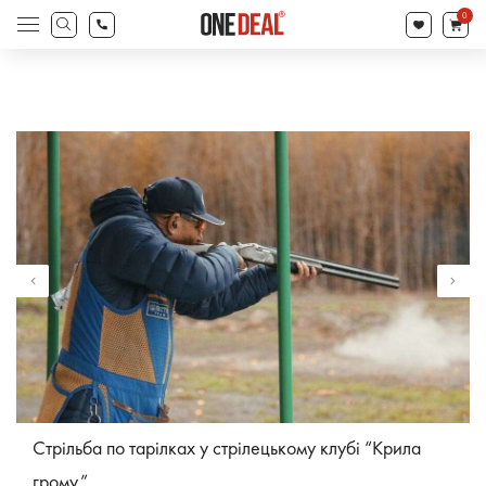
search
0
Products
search
Стрільба по тарілках у стрілецькому клубі “Крила
грому”