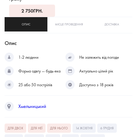
2 750
ГРН.
ОПИС
МІСЦЕ ПРОВЕДЕННЯ
ДОСТАВКА
Опис
1-2 людини
Не залежить від погоди
Форма одягу — будь-яка
Актуально цілий рік
25 або 50 пострілів
Доступно з 18 років
Хмельницький
ДЛЯ ДВОХ
ДЛЯ НЕЇ
ДЛЯ НЬОГО
14 ЖОВТНЯ
6 ГРУДНЯ