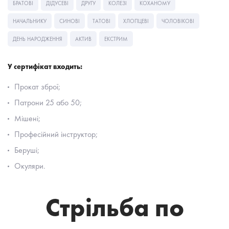
БРАТОВІ
ДІДУСЕВІ
ДРУГУ
КОЛЕЗІ
КОХАНОМУ
НАЧАЛЬНИКУ
СИНОВІ
ТАТОВІ
ХЛОПЦЕВІ
ЧОЛОВІКОВІ
ДЕНЬ НАРОДЖЕННЯ
АКТИВ
ЕКСТРИМ
У сертифікат входить:
Прокат зброї;
Патрони 25 або 50;
Мішені;
Професійний інструктор;
Беруші;
Окуляри.
Стрільба по