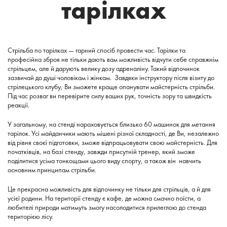
тарілках
Стрільба по тарілках — гарний спосіб провести час. Тарілки та
професійна зброя не тільки дають вам можливість відчути себе справжнім
стрільцем, але й дарують велику дозу адреналіну. Такий відпочинок
зазвичай до душі чоловікам і жінкам. Завдяки інструктору після візиту до
стрілецького клубу, Ви зможете краще опанувати майстерність стрільби.
Під час розваг ви перевірите силу ваших рук, точність зору та швидкість
реакції.
У загальному, на стенді нараховується близько 60 машинок для метання
тарілок. Усі майданчики мають мішені різної складності, де Ви, незалежно
від рівня своєї підготовки, зможе відпрацьовувати свою майстерність. Для
початківців, на базі стенду, завжди присутній тренер, який зможе
поділитися усіма тонкощами цього виду спорту, а також він навчить
основним принципам стрільби.
Це прекрасна можливість для відпочинку не тільки для стрільців, а й для
усієї родини. На території стенду є кафе, де можна смачно поїсти, а
любителі природи матимуть змогу насолодитися прилеглою до стенда
територією лісу.